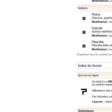
Modérateurs:
x
Italiano
Fisica
Classica, quantic
Modérateur:
xa
Calcolo
Scienze dell'info
Modérateur:
xa
Filosofia
Filosofia della m
Modérateur:
xa
Supprimer tous les cookies du
Index du forum
Qui est en ligne
Au total il y a
98
Le nombre maximu
Utilisateurs inscr
Ces données sont
Légende ::
Admin
Statistiques