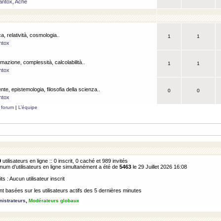
antox
,
Ache
a, relatività, cosmologia..
1
1
ntox
rmazione, complessità, calcolabilità..
1
1
ntox
ente, epistemologia, filosofia della scienza..
0
0
ntox
 forum
|
L’équipe
9
utilisateurs en ligne :: 0 inscrit, 0 caché et 989 invités
m d’utilisateurs en ligne simultanément a été de
5463
le 29 Juillet 2026 16:08
its : Aucun utilisateur inscrit
 basées sur les utilisateurs actifs des 5 dernières minutes
istrateurs
,
Modérateurs globaux