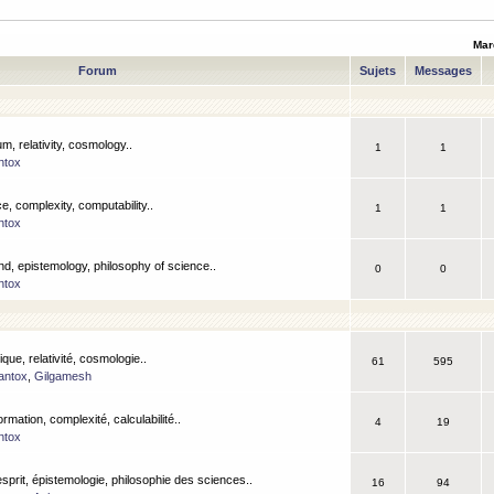
Mar
Forum
Sujets
Messages
m, relativity, cosmology..
1
1
ntox
, complexity, computability..
1
1
ntox
nd, epistemology, philosophy of science..
0
0
ntox
que, relativité, cosmologie..
61
595
antox
,
Gilgamesh
ormation, complexité, calculabilité..
4
19
ntox
esprit, épistemologie, philosophie des sciences..
16
94