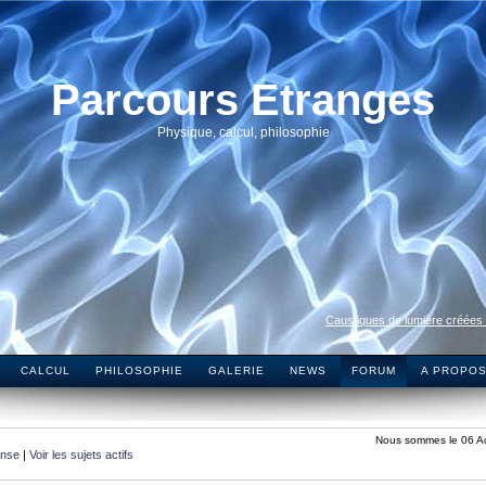
Parcours Etranges
Physique, calcul, philosophie
Caustiques de lumière créées
CALCUL
PHILOSOPHIE
GALERIE
NEWS
FORUM
A PROPO
Nous sommes le 06 A
onse
|
Voir les sujets actifs