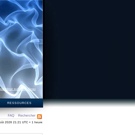
 par deux surfaces d’eau
S
RESSOURCES
FAQ
Rechercher
oût 2026 21:21 UTC + 1 heure