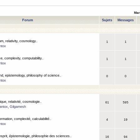
Mar
Forum
Sujets
Messages
m, relativity, cosmology..
1
1
ntox
, complexity, computability..
1
1
ntox
nd, epistemology, philosophy of science..
0
0
ntox
que, relativité, cosmologie..
61
595
antox
,
Gilgamesh
ormation, complexité, calculabilité..
4
19
ntox
esprit, épistemologie, philosophie des sciences..
16
94