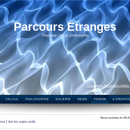
Parcours Etranges
Physique, calcul, philosophie
Caustiques de lumière créées
CALCUL
PHILOSOPHIE
GALERIE
NEWS
FORUM
A PROPO
Nous sommes le 08 A
onse
|
Voir les sujets actifs