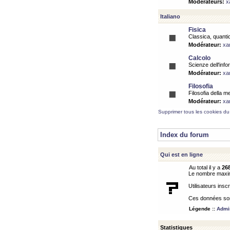
Modérateurs:
x
Italiano
Fisica
Classica, quantic
Modérateur:
xa
Calcolo
Scienze dell'info
Modérateur:
xa
Filosofia
Filosofia della m
Modérateur:
xa
Supprimer tous les cookies du
Index du forum
Qui est en ligne
Au total il y a
26
Le nombre maximu
Utilisateurs inscr
Ces données sont
Légende ::
Admin
Statistiques