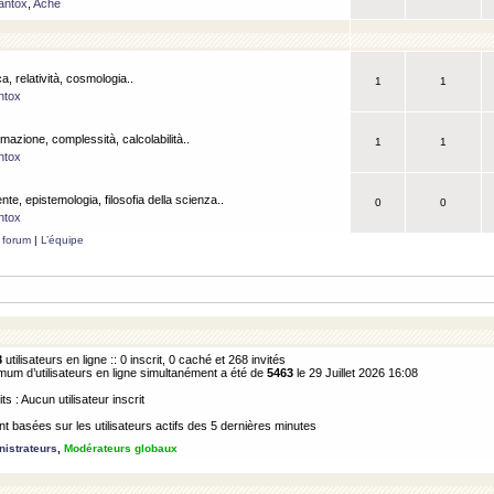
antox
,
Ache
a, relatività, cosmologia..
1
1
ntox
rmazione, complessità, calcolabilità..
1
1
ntox
ente, epistemologia, filosofia della scienza..
0
0
ntox
 forum
|
L’équipe
8
utilisateurs en ligne :: 0 inscrit, 0 caché et 268 invités
m d’utilisateurs en ligne simultanément a été de
5463
le 29 Juillet 2026 16:08
its : Aucun utilisateur inscrit
 basées sur les utilisateurs actifs des 5 dernières minutes
istrateurs
,
Modérateurs globaux