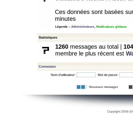
Ces données sont basées sur l
minutes
Légende ::
Administrateurs
,
Modérateurs globaux
Statistiques
1260
messages au total |
10
membre le plus récent est
W
Connexion
Nom d’utilisateur:
Mot de passe:
Nouveaux messages
Copyright 2006-200