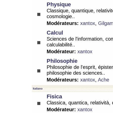
Physique
Classique, quantique, relativit
cosmologie..
Modérateurs:
xantox
,
Gilga
Calcul
Sciences de l'information, co
calculabilité..
Modérateur:
xantox
Philosophie
Philosophie de l'esprit, épist
philosophie des sciences..
Modérateurs:
xantox
,
Ache
Italiano
Fisica
Classica, quantica, relatività,
Modérateur:
xantox