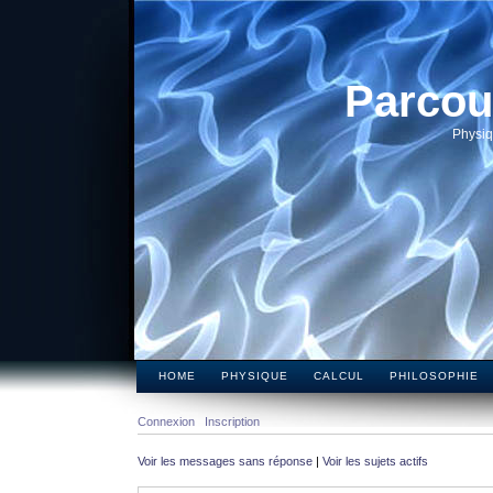
Parcou
Physiq
HOME
PHYSIQUE
CALCUL
PHILOSOPHIE
Connexion
Inscription
Voir les messages sans réponse
|
Voir les sujets actifs