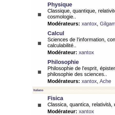
Physique
Classique, quantique, relativit
cosmologie..
Modérateurs:
xantox
,
Gilga
Calcul
Sciences de l'information, co
calculabilité..
Modérateur:
xantox
Philosophie
Philosophie de l'esprit, épist
philosophie des sciences..
Modérateurs:
xantox
,
Ache
Italiano
Fisica
Classica, quantica, relatività,
Modérateur:
xantox