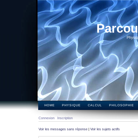
Parcou
Physiq
HOME
PHYSIQUE
CALCUL
PHILOSOPHIE
Connexion
Inscription
Voir les messages sans réponse
|
Voir les sujets actifs