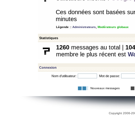
Ces données sont basées sur l
minutes
Légende ::
Administrateurs
,
Modérateurs globaux
Statistiques
1260
messages au total |
10
membre le plus récent est
W
Connexion
Nom d’utilisateur:
Mot de passe:
Nouveaux messages
Copyright 2006-200