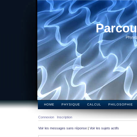
Parcou
Physiq
HOME
PHYSIQUE
CALCUL
PHILOSOPHIE
Connexion
Inscription
Voir les messages sans réponse
|
Voir les sujets actifs