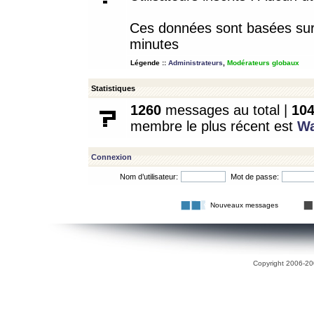
Ces données sont basées sur l
minutes
Légende ::
Administrateurs
,
Modérateurs globaux
Statistiques
1260
messages au total |
10
membre le plus récent est
W
Connexion
Nom d’utilisateur:
Mot de passe:
Nouveaux messages
Copyright 2006-200