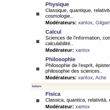
Physique
Classique, quantique, relativit
cosmologie..
Modérateurs:
xantox
,
Gilga
Calcul
Sciences de l'information, co
calculabilité..
Modérateur:
xantox
Philosophie
Philosophie de l'esprit, épist
philosophie des sciences..
Modérateurs:
xantox
,
Ache
Italiano
Fisica
Classica, quantica, relatività,
Modérateur:
xantox