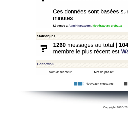
Ces données sont basées sur l
minutes
Légende ::
Administrateurs
,
Modérateurs globaux
Statistiques
1260
messages au total |
10
membre le plus récent est
W
Connexion
Nom d’utilisateur:
Mot de passe:
Nouveaux messages
Copyright 2006-200