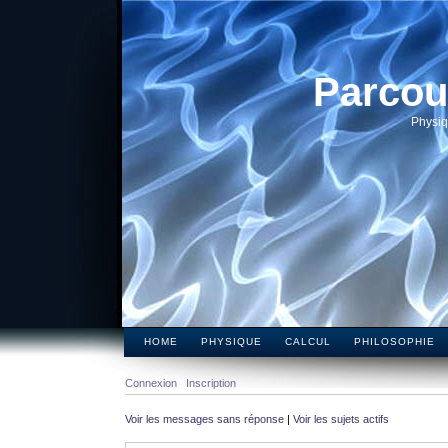
Parcou
Physiq
HOME
PHYSIQUE
CALCUL
PHILOSOPHIE
Connexion
Inscription
Voir les messages sans réponse
|
Voir les sujets actifs