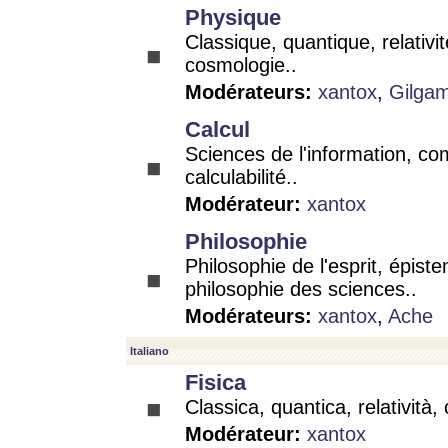
Physique
Classique, quantique, relativit
cosmologie..
Modérateurs:
xantox
,
Gilga
Calcul
Sciences de l'information, co
calculabilité..
Modérateur:
xantox
Philosophie
Philosophie de l'esprit, épist
philosophie des sciences..
Modérateurs:
xantox
,
Ache
Italiano
Fisica
Classica, quantica, relatività,
Modérateur:
xantox