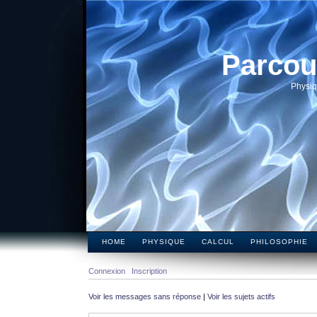
Parcou
Physiq
HOME
PHYSIQUE
CALCUL
PHILOSOPHIE
Connexion
Inscription
Voir les messages sans réponse
|
Voir les sujets actifs