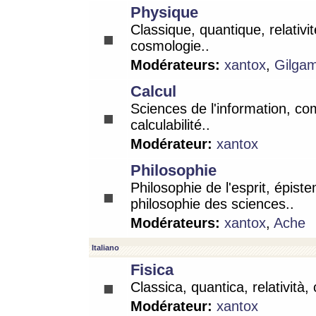
Physique
Classique, quantique, relativit
cosmologie..
Modérateurs:
xantox
,
Gilga
Calcul
Sciences de l'information, co
calculabilité..
Modérateur:
xantox
Philosophie
Philosophie de l'esprit, épist
philosophie des sciences..
Modérateurs:
xantox
,
Ache
Italiano
Fisica
Classica, quantica, relatività,
Modérateur:
xantox