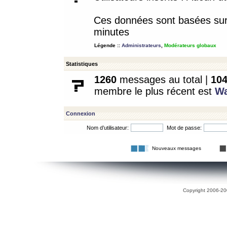
Ces données sont basées sur l
minutes
Légende ::
Administrateurs
,
Modérateurs globaux
Statistiques
1260
messages au total |
10
membre le plus récent est
W
Connexion
Nom d’utilisateur:
Mot de passe:
Nouveaux messages
Copyright 2006-200