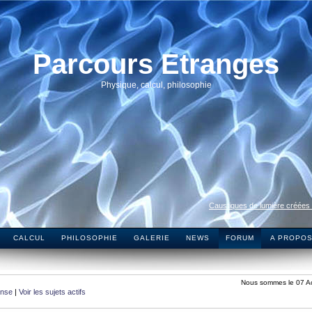
Parcours Etranges
Physique, calcul, philosophie
Caustiques de lumière créées
CALCUL
PHILOSOPHIE
GALERIE
NEWS
FORUM
A PROPO
Nous sommes le 07 A
onse
|
Voir les sujets actifs