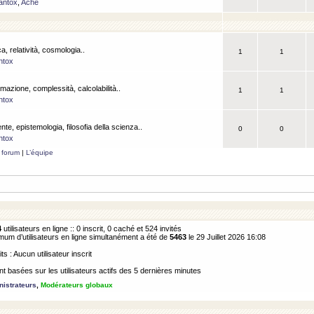
antox
,
Ache
a, relatività, cosmologia..
1
1
ntox
rmazione, complessità, calcolabilità..
1
1
ntox
ente, epistemologia, filosofia della scienza..
0
0
ntox
 forum
|
L’équipe
4
utilisateurs en ligne :: 0 inscrit, 0 caché et 524 invités
m d’utilisateurs en ligne simultanément a été de
5463
le 29 Juillet 2026 16:08
its : Aucun utilisateur inscrit
 basées sur les utilisateurs actifs des 5 dernières minutes
istrateurs
,
Modérateurs globaux