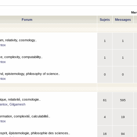
Mar
Forum
Sujets
Messages
m, relativity, cosmology..
1
1
ntox
, complexity, computability..
1
1
ntox
nd, epistemology, philosophy of science..
0
0
ntox
que, relativité, cosmologie..
61
595
antox
,
Gilgamesh
ormation, complexité, calculabilité..
4
19
ntox
esprit, épistemologie, philosophie des sciences..
16
94