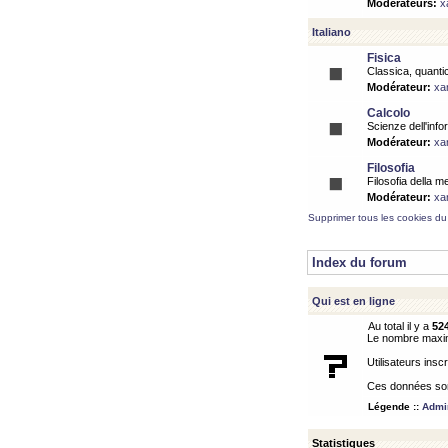
Modérateurs:
x
Italiano
Fisica
Classica, quantic
Modérateur:
xa
Calcolo
Scienze dell'info
Modérateur:
xa
Filosofia
Filosofia della m
Modérateur:
xa
Supprimer tous les cookies du
Index du forum
Qui est en ligne
Au total il y a
52
Le nombre maximu
Utilisateurs inscr
Ces données sont
Légende ::
Admin
Statistiques