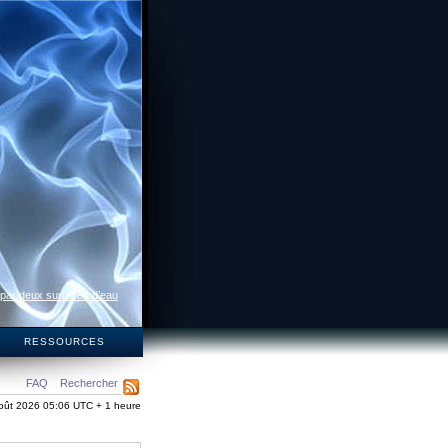
 par deux surfaces d’eau
S
RESSOURCES
FAQ
Rechercher
oût 2026 05:06 UTC + 1 heure