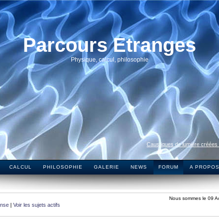
Parcours Etranges
Physique, calcul, philosophie
Caustiques de lumière créées
CALCUL
PHILOSOPHIE
GALERIE
NEWS
FORUM
A PROPO
Nous sommes le 09 A
onse
|
Voir les sujets actifs