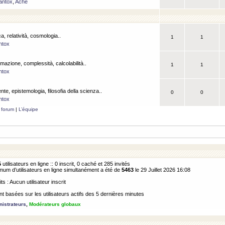
antox
,
Ache
a, relatività, cosmologia..
1
1
ntox
rmazione, complessità, calcolabilità..
1
1
ntox
ente, epistemologia, filosofia della scienza..
0
0
ntox
 forum
|
L’équipe
5
utilisateurs en ligne :: 0 inscrit, 0 caché et 285 invités
m d’utilisateurs en ligne simultanément a été de
5463
le 29 Juillet 2026 16:08
its : Aucun utilisateur inscrit
 basées sur les utilisateurs actifs des 5 dernières minutes
istrateurs
,
Modérateurs globaux