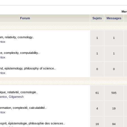
Mar
Forum
Sujets
Messages
m, relativity, cosmology..
1
1
ntox
, complexity, computability..
1
1
ntox
nd, epistemology, philosophy of science..
0
0
ntox
que, relativité, cosmologie..
61
595
antox
,
Gilgamesh
ormation, complexité, calculabilité..
4
19
ntox
esprit, épistemologie, philosophie des sciences..
16
94