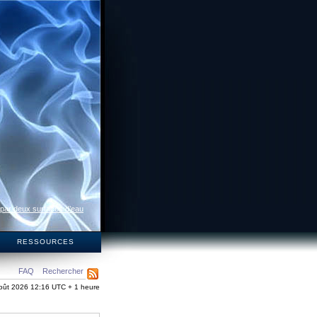
 par deux surfaces d’eau
S
RESSOURCES
FAQ
Rechercher
oût 2026 12:16 UTC + 1 heure