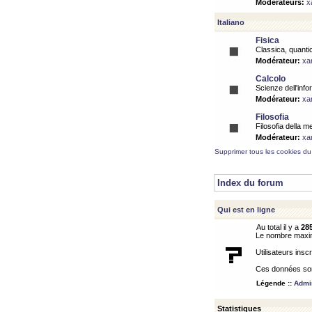
Modérateurs:
x
Italiano
Fisica
Classica, quantic
Modérateur:
xa
Calcolo
Scienze dell'info
Modérateur:
xa
Filosofia
Filosofia della m
Modérateur:
xa
Supprimer tous les cookies du
Index du forum
Qui est en ligne
Au total il y a
28
Le nombre maximu
Utilisateurs inscr
Ces données sont
Légende ::
Admin
Statistiques