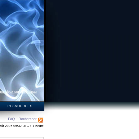
 par deux surfaces d’eau
S
RESSOURCES
FAQ
Rechercher
oût 2026 09:32 UTC + 1 heure