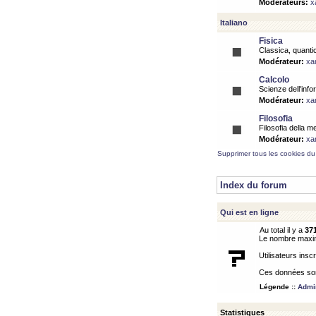
Modérateurs:
x
Italiano
Fisica
Classica, quantic
Modérateur:
xa
Calcolo
Scienze dell'info
Modérateur:
xa
Filosofia
Filosofia della m
Modérateur:
xa
Supprimer tous les cookies du
Index du forum
Qui est en ligne
Au total il y a
37
Le nombre maximu
Utilisateurs inscr
Ces données sont
Légende ::
Admin
Statistiques