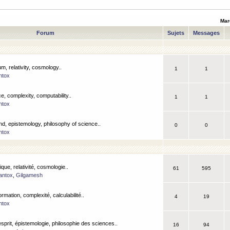
Mar
Forum
Sujets
Messages
m, relativity, cosmology..
1
1
ntox
, complexity, computability..
1
1
ntox
nd, epistemology, philosophy of science..
0
0
ntox
que, relativité, cosmologie..
61
595
antox
,
Gilgamesh
ormation, complexité, calculabilité..
4
19
ntox
esprit, épistemologie, philosophie des sciences..
16
94