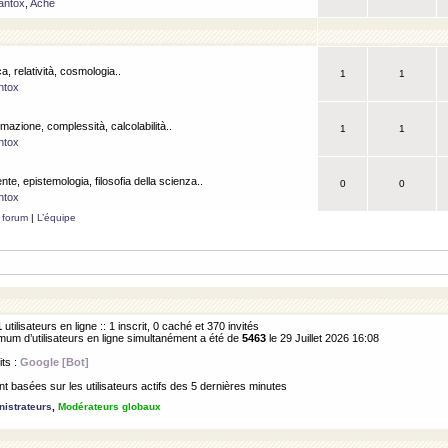
antox
,
Ache
a, relatività, cosmologia..
1
1
ntox
rmazione, complessità, calcolabilità..
1
1
ntox
ente, epistemologia, filosofia della scienza..
0
0
ntox
 forum
|
L’équipe
1
utilisateurs en ligne :: 1 inscrit, 0 caché et 370 invités
m d’utilisateurs en ligne simultanément a été de
5463
le 29 Juillet 2026 16:08
its :
Google [Bot]
 basées sur les utilisateurs actifs des 5 dernières minutes
istrateurs
,
Modérateurs globaux