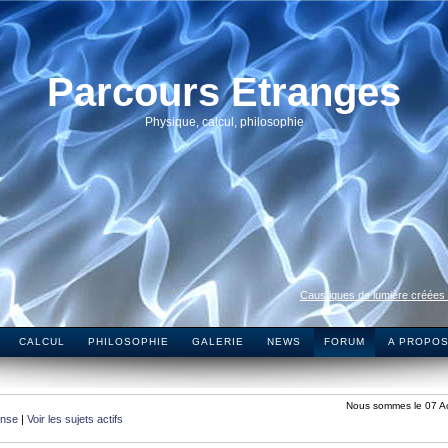
Parcours Etranges
Physique, calcul, philosophie
Caustiques de lumière créées
CALCUL
PHILOSOPHIE
GALERIE
NEWS
FORUM
A PROPO
Nous sommes le 07 A
onse
|
Voir les sujets actifs