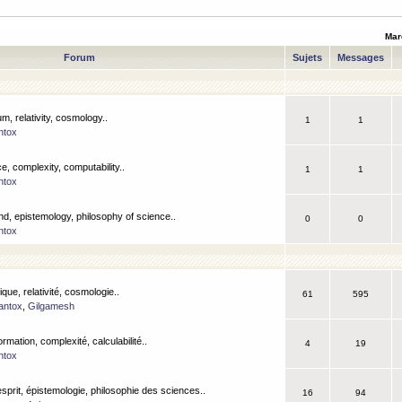
Mar
Forum
Sujets
Messages
m, relativity, cosmology..
1
1
ntox
, complexity, computability..
1
1
ntox
nd, epistemology, philosophy of science..
0
0
ntox
que, relativité, cosmologie..
61
595
antox
,
Gilgamesh
ormation, complexité, calculabilité..
4
19
ntox
esprit, épistemologie, philosophie des sciences..
16
94