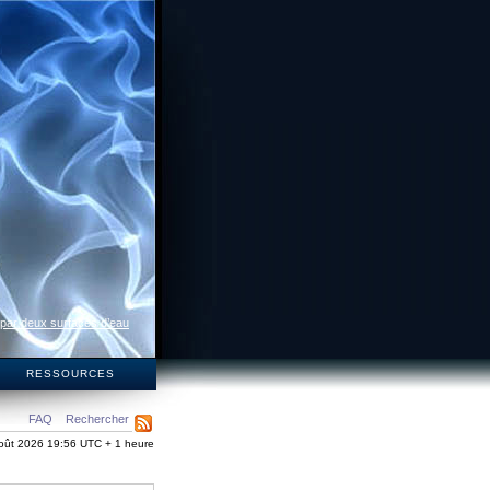
 par deux surfaces d’eau
S
RESSOURCES
FAQ
Rechercher
oût 2026 19:56 UTC + 1 heure