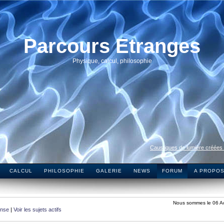
Parcours Etranges
Physique, calcul, philosophie
Caustiques de lumière créées
CALCUL
PHILOSOPHIE
GALERIE
NEWS
FORUM
A PROPO
Nous sommes le 06 A
onse
|
Voir les sujets actifs