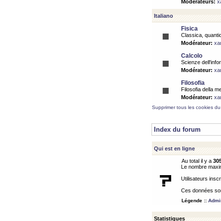
Modérateurs:
x
Italiano
Fisica
Classica, quantic
Modérateur:
xa
Calcolo
Scienze dell'info
Modérateur:
xa
Filosofia
Filosofia della m
Modérateur:
xa
Supprimer tous les cookies du
Index du forum
Qui est en ligne
Au total il y a
30
Le nombre maximu
Utilisateurs inscr
Ces données sont
Légende ::
Admin
Statistiques