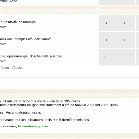
antox
,
Ache
a, relatività, cosmologia..
1
1
ntox
rmazione, complessità, calcolabilità..
1
1
ntox
ente, epistemologia, filosofia della scienza..
0
0
ntox
 forum
|
L’équipe
5
utilisateurs en ligne :: 0 inscrit, 0 caché et 305 invités
m d’utilisateurs en ligne simultanément a été de
5463
le 29 Juillet 2026 16:08
its : Aucun utilisateur inscrit
 basées sur les utilisateurs actifs des 5 dernières minutes
istrateurs
,
Modérateurs globaux