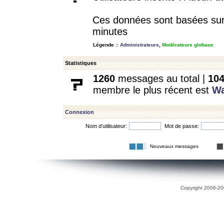
Ces données sont basées sur l
minutes
Légende ::
Administrateurs
,
Modérateurs globaux
Statistiques
1260
messages au total |
10
membre le plus récent est
W
Connexion
Nom d’utilisateur:
Mot de passe:
Nouveaux messages
Copyright 2006-200