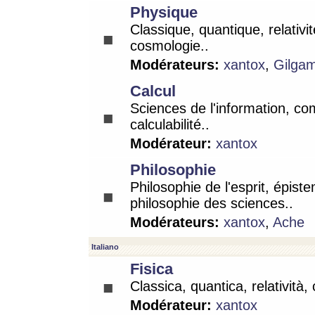
Physique
Classique, quantique, relativit
cosmologie..
Modérateurs:
xantox
,
Gilga
Calcul
Sciences de l'information, co
calculabilité..
Modérateur:
xantox
Philosophie
Philosophie de l'esprit, épist
philosophie des sciences..
Modérateurs:
xantox
,
Ache
Italiano
Fisica
Classica, quantica, relatività,
Modérateur:
xantox