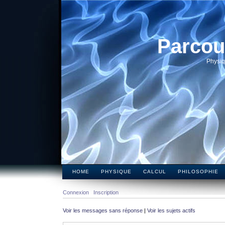
Parcou
Physiq
HOME
PHYSIQUE
CALCUL
PHILOSOPHIE
Connexion
Inscription
Voir les messages sans réponse
|
Voir les sujets actifs