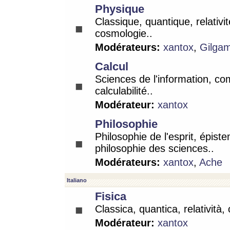
Physique
Classique, quantique, relativit
cosmologie..
Modérateurs:
xantox
,
Gilga
Calcul
Sciences de l'information, co
calculabilité..
Modérateur:
xantox
Philosophie
Philosophie de l'esprit, épist
philosophie des sciences..
Modérateurs:
xantox
,
Ache
Italiano
Fisica
Classica, quantica, relatività,
Modérateur:
xantox