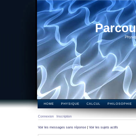
Parcou
Physiq
HOME
PHYSIQUE
CALCUL
PHILOSOPHIE
Connexion
Inscription
Voir les messages sans réponse
|
Voir les sujets actifs