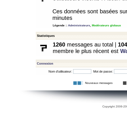
Ces données sont basées sur l
minutes
Légende ::
Administrateurs
,
Modérateurs globaux
Statistiques
1260
messages au total |
10
membre le plus récent est
W
Connexion
Nom d’utilisateur:
Mot de passe:
Nouveaux messages
Copyright 2006-200