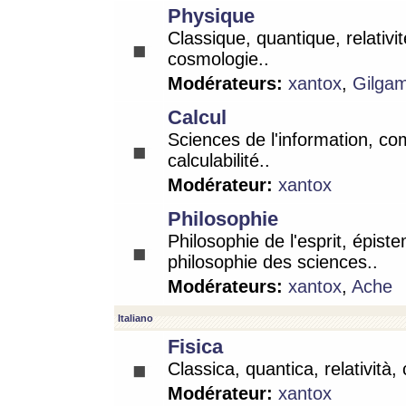
Physique
Classique, quantique, relativit
cosmologie..
Modérateurs:
xantox
,
Gilga
Calcul
Sciences de l'information, co
calculabilité..
Modérateur:
xantox
Philosophie
Philosophie de l'esprit, épist
philosophie des sciences..
Modérateurs:
xantox
,
Ache
Italiano
Fisica
Classica, quantica, relatività,
Modérateur:
xantox