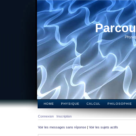
Parcou
Physiq
HOME
PHYSIQUE
CALCUL
PHILOSOPHIE
Connexion
Inscription
Voir les messages sans réponse
|
Voir les sujets actifs