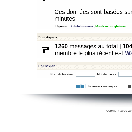
Ces données sont basées sur l
minutes
Légende ::
Administrateurs
,
Modérateurs globaux
Statistiques
1260
messages au total |
10
membre le plus récent est
W
Connexion
Nom d’utilisateur:
Mot de passe:
Nouveaux messages
Copyright 2006-200