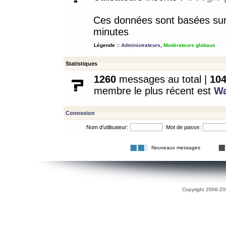
Ces données sont basées sur l
minutes
Légende ::
Administrateurs
,
Modérateurs globaux
Statistiques
1260
messages au total |
10
membre le plus récent est
W
Connexion
Nom d’utilisateur:
Mot de passe:
Nouveaux messages
Copyright 2006-200