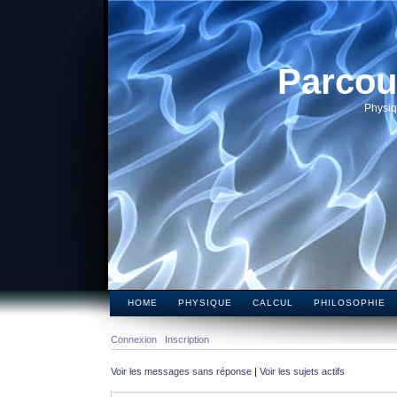
Parcou
Physiq
HOME
PHYSIQUE
CALCUL
PHILOSOPHIE
Connexion
Inscription
Voir les messages sans réponse
|
Voir les sujets actifs