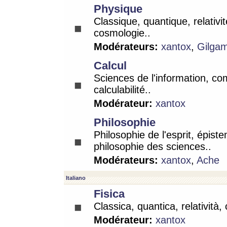
Physique
Classique, quantique, relativit
cosmologie..
Modérateurs:
xantox
,
Gilga
Calcul
Sciences de l'information, co
calculabilité..
Modérateur:
xantox
Philosophie
Philosophie de l'esprit, épist
philosophie des sciences..
Modérateurs:
xantox
,
Ache
Italiano
Fisica
Classica, quantica, relatività,
Modérateur:
xantox