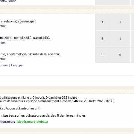
antox
,
Ache
a, relatività, cosmologia..
1
1
ntox
rmazione, complessità, calcolabilità..
1
1
ntox
ente, epistemologia, filosofia della scienza..
0
0
ntox
 forum
|
L’équipe
2
utilisateurs en ligne :: 0 inscrit, 0 caché et 352 invités
m d’utilisateurs en ligne simultanément a été de
5463
le 29 Juillet 2026 16:08
its : Aucun utilisateur inscrit
 basées sur les utilisateurs actifs des 5 dernières minutes
istrateurs
,
Modérateurs globaux