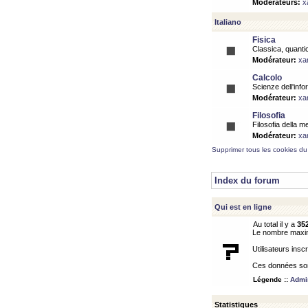
Modérateurs:
x
Italiano
Fisica
Classica, quantic
Modérateur:
xa
Calcolo
Scienze dell'info
Modérateur:
xa
Filosofia
Filosofia della m
Modérateur:
xa
Supprimer tous les cookies du
Index du forum
Qui est en ligne
Au total il y a
35
Le nombre maximu
Utilisateurs inscr
Ces données sont
Légende ::
Admin
Statistiques