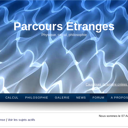
Parcours Etranges
Physique, calcul, philosophie
Caustiques de lumière créées
CALCUL
PHILOSOPHIE
GALERIE
NEWS
FORUM
A PROPO
Nous sommes le 07 A
onse
|
Voir les sujets actifs