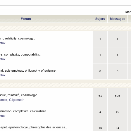
Mar
Forum
Sujets
Messages
m, relativity, cosmology..
1
1
ntox
, complexity, computability..
1
1
ntox
nd, epistemology, philosophy of science..
0
0
ntox
que, relativité, cosmologie..
61
595
antox
,
Gilgamesh
ormation, complexité, calculabilité..
4
19
ntox
esprit, épistemologie, philosophie des sciences..
16
94