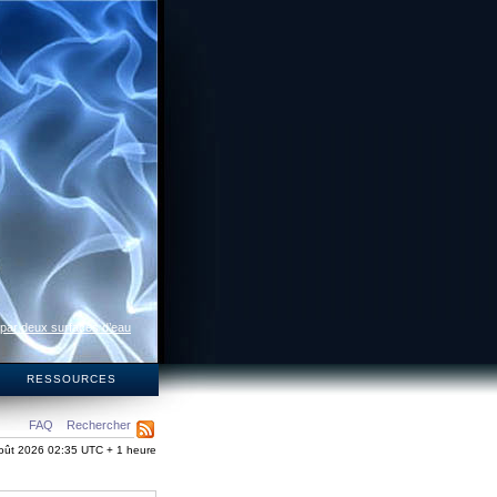
 par deux surfaces d’eau
S
RESSOURCES
FAQ
Rechercher
oût 2026 02:35 UTC + 1 heure