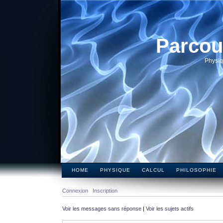
Parcou
Physiq
HOME
PHYSIQUE
CALCUL
PHILOSOPHIE
Connexion
Inscription
Voir les messages sans réponse
|
Voir les sujets actifs