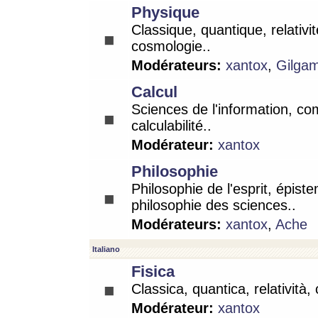
Physique
Classique, quantique, relativit
cosmologie..
Modérateurs:
xantox
,
Gilga
Calcul
Sciences de l'information, co
calculabilité..
Modérateur:
xantox
Philosophie
Philosophie de l'esprit, épist
philosophie des sciences..
Modérateurs:
xantox
,
Ache
Italiano
Fisica
Classica, quantica, relatività,
Modérateur:
xantox