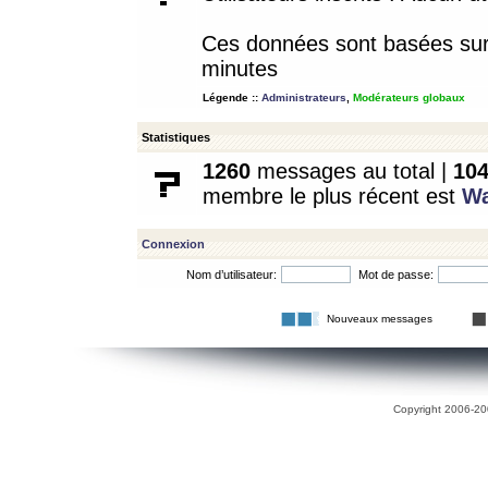
Ces données sont basées sur l
minutes
Légende ::
Administrateurs
,
Modérateurs globaux
Statistiques
1260
messages au total |
10
membre le plus récent est
W
Connexion
Nom d’utilisateur:
Mot de passe:
Nouveaux messages
Copyright 2006-200