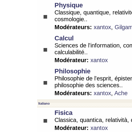
Physique
Classique, quantique, relativit
cosmologie..
Modérateurs:
xantox
,
Gilga
Calcul
Sciences de l'information, co
calculabilité..
Modérateur:
xantox
Philosophie
Philosophie de l'esprit, épist
philosophie des sciences..
Modérateurs:
xantox
,
Ache
Italiano
Fisica
Classica, quantica, relatività,
Modérateur:
xantox