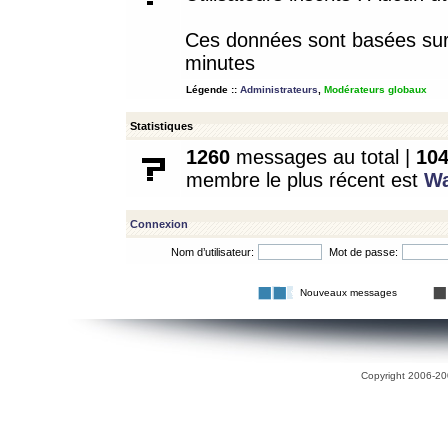
Ces données sont basées sur l
minutes
Légende ::
Administrateurs
,
Modérateurs globaux
Statistiques
1260
messages au total |
10
membre le plus récent est
W
Connexion
Nom d’utilisateur:
Mot de passe:
Nouveaux messages
Copyright 2006-200