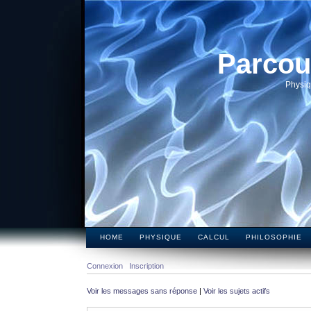
Parcou
Physiq
HOME
PHYSIQUE
CALCUL
PHILOSOPHIE
Connexion
Inscription
Voir les messages sans réponse
|
Voir les sujets actifs