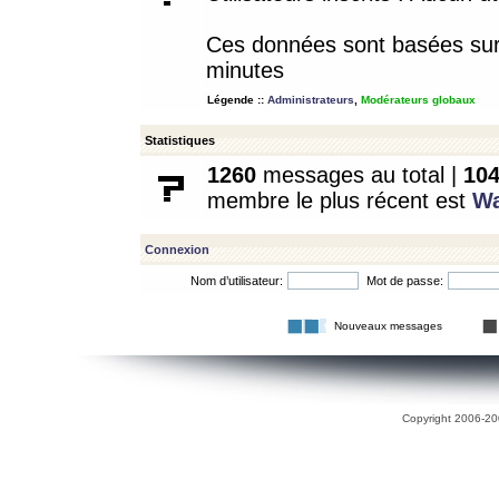
Ces données sont basées sur l
minutes
Légende ::
Administrateurs
,
Modérateurs globaux
Statistiques
1260
messages au total |
10
membre le plus récent est
W
Connexion
Nom d’utilisateur:
Mot de passe:
Nouveaux messages
Copyright 2006-200