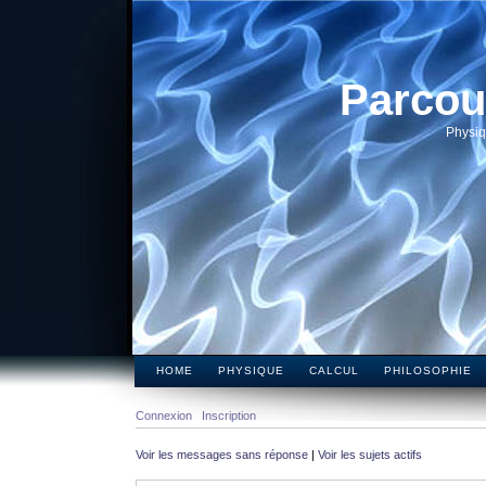
Parcou
Physiq
HOME
PHYSIQUE
CALCUL
PHILOSOPHIE
Connexion
Inscription
Voir les messages sans réponse
|
Voir les sujets actifs