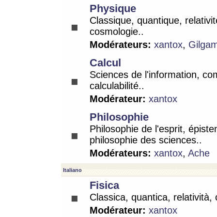
Physique
Classique, quantique, relativit
cosmologie..
Modérateurs:
xantox
,
Gilga
Calcul
Sciences de l'information, co
calculabilité..
Modérateur:
xantox
Philosophie
Philosophie de l'esprit, épist
philosophie des sciences..
Modérateurs:
xantox
,
Ache
Italiano
Fisica
Classica, quantica, relatività,
Modérateur:
xantox