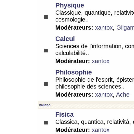
Physique
Classique, quantique, relativit
cosmologie..
Modérateurs:
xantox
,
Gilga
Calcul
Sciences de l'information, co
calculabilité..
Modérateur:
xantox
Philosophie
Philosophie de l'esprit, épist
philosophie des sciences..
Modérateurs:
xantox
,
Ache
Italiano
Fisica
Classica, quantica, relatività,
Modérateur:
xantox