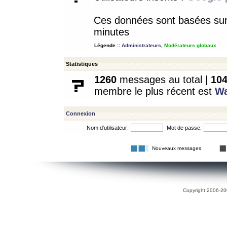
Ces données sont basées sur l
minutes
Légende ::
Administrateurs
,
Modérateurs globaux
Statistiques
1260
messages au total |
10
membre le plus récent est
W
Connexion
Nom d’utilisateur:
Mot de passe:
Nouveaux messages
Copyright 2006-200