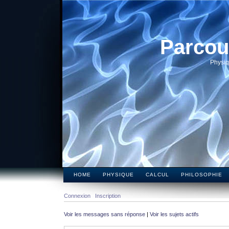
Parcou
Physiq
HOME
PHYSIQUE
CALCUL
PHILOSOPHIE
Connexion
Inscription
Voir les messages sans réponse
|
Voir les sujets actifs