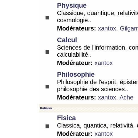
Physique
Classique, quantique, relativit
cosmologie..
Modérateurs:
xantox
,
Gilga
Calcul
Sciences de l'information, co
calculabilité..
Modérateur:
xantox
Philosophie
Philosophie de l'esprit, épist
philosophie des sciences..
Modérateurs:
xantox
,
Ache
Italiano
Fisica
Classica, quantica, relatività,
Modérateur:
xantox