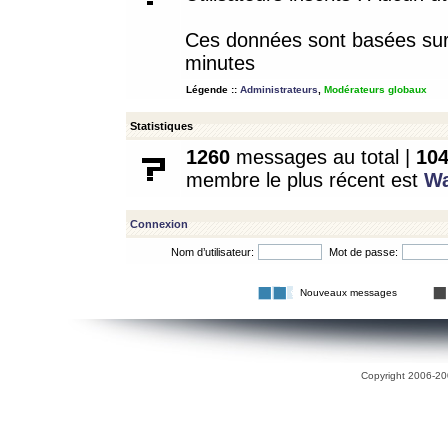
Ces données sont basées sur l
minutes
Légende ::
Administrateurs
,
Modérateurs globaux
Statistiques
1260
messages au total |
10
membre le plus récent est
W
Connexion
Nom d’utilisateur:
Mot de passe:
Nouveaux messages
Copyright 2006-200