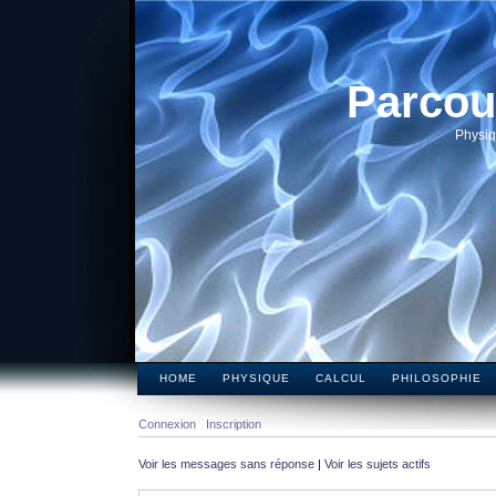
Parcou
Physiq
HOME
PHYSIQUE
CALCUL
PHILOSOPHIE
Connexion
Inscription
Voir les messages sans réponse
|
Voir les sujets actifs