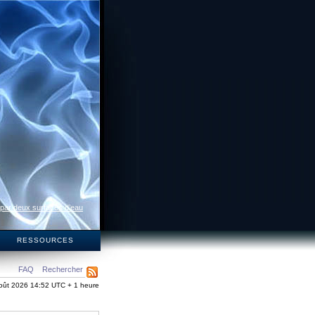
 par deux surfaces d’eau
S
RESSOURCES
FAQ
Rechercher
oût 2026 14:52 UTC + 1 heure