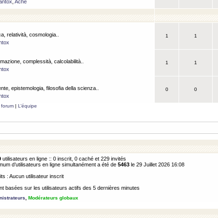
antox
,
Ache
a, relatività, cosmologia..
1
1
ntox
rmazione, complessità, calcolabilità..
1
1
ntox
ente, epistemologia, filosofia della scienza..
0
0
ntox
 forum
|
L’équipe
9
utilisateurs en ligne :: 0 inscrit, 0 caché et 229 invités
m d’utilisateurs en ligne simultanément a été de
5463
le 29 Juillet 2026 16:08
its : Aucun utilisateur inscrit
 basées sur les utilisateurs actifs des 5 dernières minutes
istrateurs
,
Modérateurs globaux