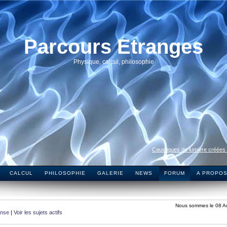
Parcours Etranges
Physique, calcul, philosophie
Caustiques de lumière créées
CALCUL
PHILOSOPHIE
GALERIE
NEWS
FORUM
A PROPO
Nous sommes le 08 A
onse
|
Voir les sujets actifs