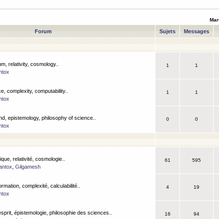
Mar
Forum
Sujets
Messages
m, relativity, cosmology..
1
1
ntox
, complexity, computability..
1
1
ntox
nd, epistemology, philosophy of science..
0
0
ntox
que, relativité, cosmologie..
61
595
antox
,
Gilgamesh
ormation, complexité, calculabilité..
4
19
ntox
esprit, épistemologie, philosophie des sciences..
16
94