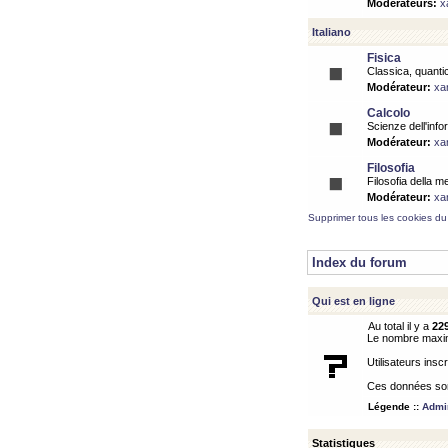
Modérateurs:
x
Italiano
Fisica
Classica, quantic
Modérateur:
xa
Calcolo
Scienze dell'info
Modérateur:
xa
Filosofia
Filosofia della m
Modérateur:
xa
Supprimer tous les cookies du
Index du forum
Qui est en ligne
Au total il y a
22
Le nombre maximu
Utilisateurs inscr
Ces données sont
Légende ::
Admin
Statistiques