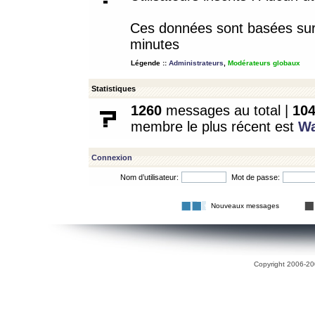
Ces données sont basées sur l
minutes
Légende ::
Administrateurs
,
Modérateurs globaux
Statistiques
1260
messages au total |
10
membre le plus récent est
W
Connexion
Nom d’utilisateur:
Mot de passe:
Nouveaux messages
Copyright 2006-200