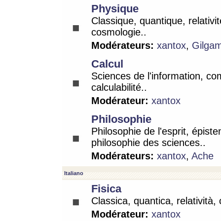
Physique
Classique, quantique, relativit
cosmologie..
Modérateurs:
xantox
,
Gilga
Calcul
Sciences de l'information, co
calculabilité..
Modérateur:
xantox
Philosophie
Philosophie de l'esprit, épist
philosophie des sciences..
Modérateurs:
xantox
,
Ache
Italiano
Fisica
Classica, quantica, relatività,
Modérateur:
xantox