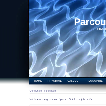
Parcou
Physiq
HOME
PHYSIQUE
CALCUL
PHILOSOPHIE
Connexion
Inscription
Voir les messages sans réponse
|
Voir les sujets actifs