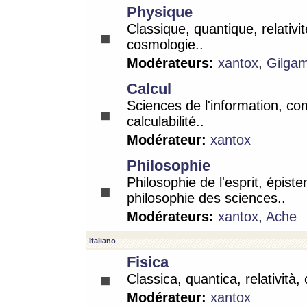
Physique
Classique, quantique, relativit
cosmologie..
Modérateurs:
xantox
,
Gilga
Calcul
Sciences de l'information, co
calculabilité..
Modérateur:
xantox
Philosophie
Philosophie de l'esprit, épist
philosophie des sciences..
Modérateurs:
xantox
,
Ache
Italiano
Fisica
Classica, quantica, relatività,
Modérateur:
xantox