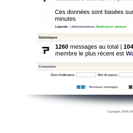
Ces données sont basées sur l
minutes
Légende ::
Administrateurs
,
Modérateurs globaux
Statistiques
1260
messages au total |
10
membre le plus récent est
W
Connexion
Nom d’utilisateur:
Mot de passe:
Nouveaux messages
Copyright 2006-200