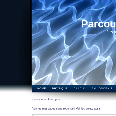
Parcou
Physiq
HOME
PHYSIQUE
CALCUL
PHILOSOPHIE
Connexion
Inscription
Voir les messages sans réponse
|
Voir les sujets actifs