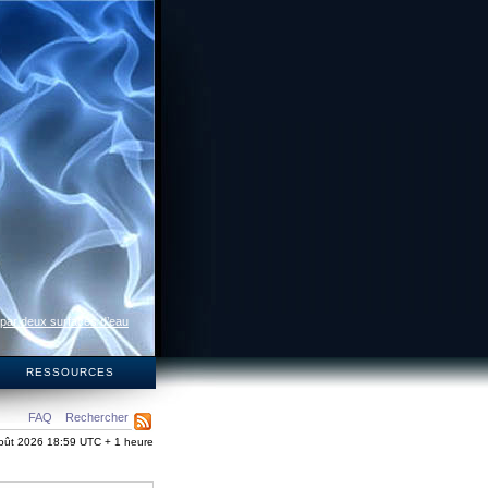
 par deux surfaces d’eau
S
RESSOURCES
FAQ
Rechercher
oût 2026 18:59 UTC + 1 heure