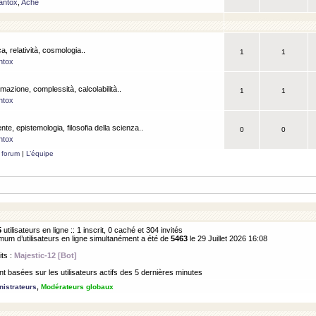
antox
,
Ache
a, relatività, cosmologia..
1
1
ntox
rmazione, complessità, calcolabilità..
1
1
ntox
ente, epistemologia, filosofia della scienza..
0
0
ntox
 forum
|
L’équipe
5
utilisateurs en ligne :: 1 inscrit, 0 caché et 304 invités
m d’utilisateurs en ligne simultanément a été de
5463
le 29 Juillet 2026 16:08
its :
Majestic-12 [Bot]
 basées sur les utilisateurs actifs des 5 dernières minutes
istrateurs
,
Modérateurs globaux