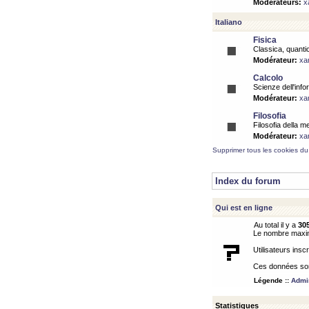
Modérateurs:
x
Italiano
Fisica
Classica, quantic
Modérateur:
xa
Calcolo
Scienze dell'info
Modérateur:
xa
Filosofia
Filosofia della m
Modérateur:
xa
Supprimer tous les cookies du
Index du forum
Qui est en ligne
Au total il y a
30
Le nombre maximu
Utilisateurs inscr
Ces données sont
Légende ::
Admin
Statistiques