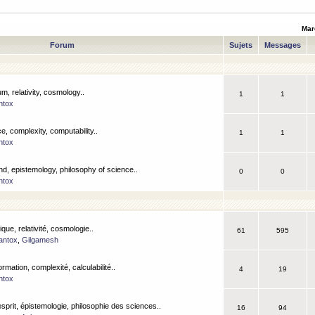
Mar
Forum
Sujets
Messages
m, relativity, cosmology..
1
1
ntox
, complexity, computability..
1
1
ntox
nd, epistemology, philosophy of science..
0
0
ntox
que, relativité, cosmologie..
61
595
antox
,
Gilgamesh
ormation, complexité, calculabilité..
4
19
ntox
esprit, épistemologie, philosophie des sciences..
16
94