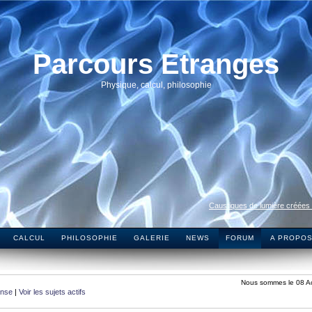
Parcours Etranges
Physique, calcul, philosophie
Caustiques de lumière créées
CALCUL
PHILOSOPHIE
GALERIE
NEWS
FORUM
A PROPO
Nous sommes le 08 A
onse
|
Voir les sujets actifs