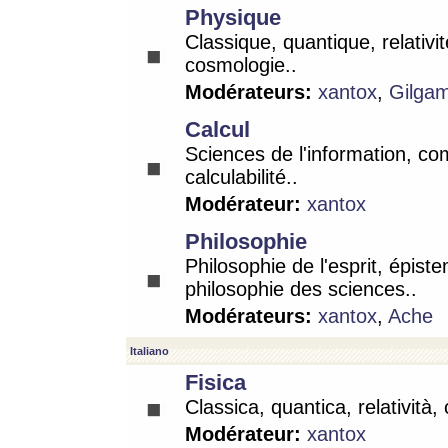
Physique
Classique, quantique, relativit
cosmologie..
Modérateurs:
xantox
,
Gilga
Calcul
Sciences de l'information, co
calculabilité..
Modérateur:
xantox
Philosophie
Philosophie de l'esprit, épist
philosophie des sciences..
Modérateurs:
xantox
,
Ache
Italiano
Fisica
Classica, quantica, relatività,
Modérateur:
xantox