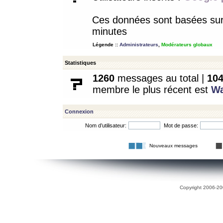
Ces données sont basées sur l
minutes
Légende ::
Administrateurs
,
Modérateurs globaux
Statistiques
1260
messages au total |
10
membre le plus récent est
W
Connexion
Nom d’utilisateur:
Mot de passe:
Nouveaux messages
Copyright 2006-200