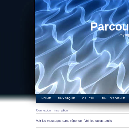
Parcou
Physiq
HOME
PHYSIQUE
CALCUL
PHILOSOPHIE
Connexion
Inscription
Voir les messages sans réponse
|
Voir les sujets actifs