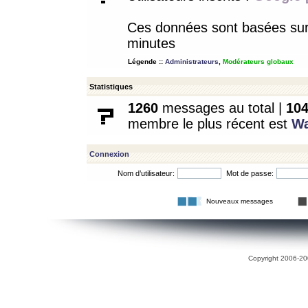
Ces données sont basées sur l
minutes
Légende ::
Administrateurs
,
Modérateurs globaux
Statistiques
1260
messages au total |
10
membre le plus récent est
W
Connexion
Nom d’utilisateur:
Mot de passe:
Nouveaux messages
Copyright 2006-200