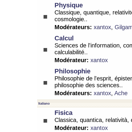
Physique
Classique, quantique, relativit
cosmologie..
Modérateurs:
xantox
,
Gilga
Calcul
Sciences de l'information, co
calculabilité..
Modérateur:
xantox
Philosophie
Philosophie de l'esprit, épist
philosophie des sciences..
Modérateurs:
xantox
,
Ache
Italiano
Fisica
Classica, quantica, relatività,
Modérateur:
xantox