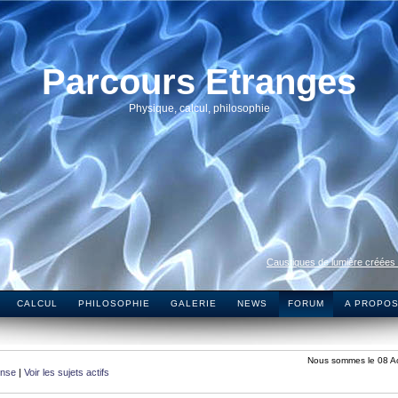
Parcours Etranges
Physique, calcul, philosophie
Caustiques de lumière créées
CALCUL
PHILOSOPHIE
GALERIE
NEWS
FORUM
A PROPO
Nous sommes le 08 A
onse
|
Voir les sujets actifs