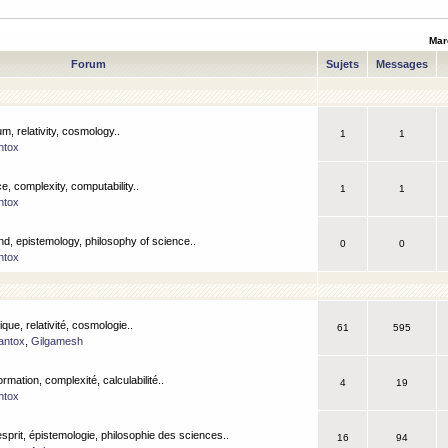
Mar
Forum
Sujets
Messages
m, relativity, cosmology..
1
1
ntox
, complexity, computability..
1
1
ntox
nd, epistemology, philosophy of science..
0
0
ntox
que, relativité, cosmologie..
61
595
antox
,
Gilgamesh
ormation, complexité, calculabilité..
4
19
ntox
esprit, épistemologie, philosophie des sciences..
16
94