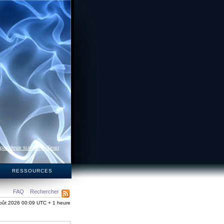
 par deux surfaces d’eau
S
RESSOURCES
FAQ
Rechercher
oût 2026 00:09 UTC + 1 heure