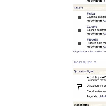
Modérateurs:
x
Italiano
Fisica
Classica, quantic
Modérateur:
xa
Calcolo
Scienze dell'info
Modérateur:
xa
Filosofia
Filosofia della m
Modérateur:
xa
Supprimer tous les cookies du
Index du forum
Qui est en ligne
Au total il y a
47
Le nombre maximu
Utilisateurs inscr
Ces données sont
Légende ::
Admin
Statistiques