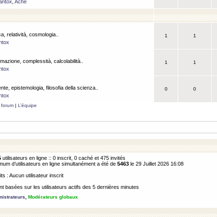
antox
,
Ache
a, relatività, cosmologia..
1
1
ntox
rmazione, complessità, calcolabilità..
1
1
ntox
ente, epistemologia, filosofia della scienza..
0
0
ntox
 forum
|
L’équipe
5
utilisateurs en ligne :: 0 inscrit, 0 caché et 475 invités
m d’utilisateurs en ligne simultanément a été de
5463
le 29 Juillet 2026 16:08
its : Aucun utilisateur inscrit
 basées sur les utilisateurs actifs des 5 dernières minutes
istrateurs
,
Modérateurs globaux