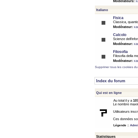
Modérateurs:
x
Italiano
Fisica
Classica, quantic
Modérateur:
xa
Calcolo
Scienze dell'info
Modérateur:
xa
Filosofia
Filosofia della m
Modérateur:
xa
Supprimer tous les cookies du
Index du forum
Qui est en ligne
Au total il y a
10
Le nombre maximu
Utilisateurs inscr
Ces données sont
Légende ::
Admin
Statistiques