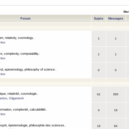
Mar
Forum
Sujets
Messages
m, relativity, cosmology..
1
1
ntox
, complexity, computability..
1
1
ntox
nd, epistemology, philosophy of science..
0
0
ntox
que, relativité, cosmologie..
61
595
antox
,
Gilgamesh
ormation, complexité, calculabilité..
4
19
ntox
esprit, épistemologie, philosophie des sciences..
16
94