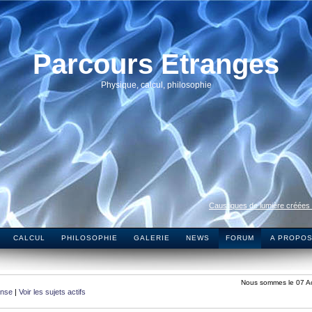
Parcours Etranges
Physique, calcul, philosophie
Caustiques de lumière créées
CALCUL
PHILOSOPHIE
GALERIE
NEWS
FORUM
A PROPO
Nous sommes le 07 A
onse
|
Voir les sujets actifs