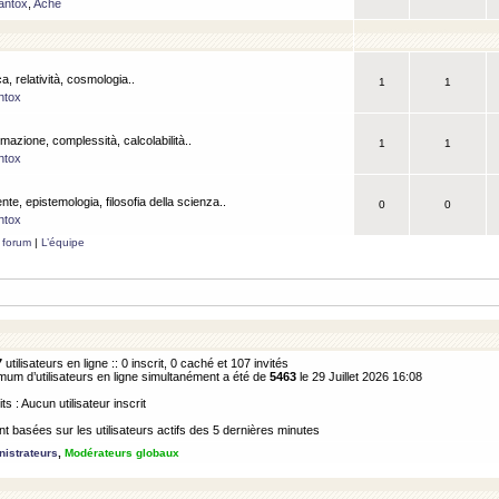
antox
,
Ache
a, relatività, cosmologia..
1
1
ntox
rmazione, complessità, calcolabilità..
1
1
ntox
ente, epistemologia, filosofia della scienza..
0
0
ntox
 forum
|
L’équipe
7
utilisateurs en ligne :: 0 inscrit, 0 caché et 107 invités
m d’utilisateurs en ligne simultanément a été de
5463
le 29 Juillet 2026 16:08
its : Aucun utilisateur inscrit
 basées sur les utilisateurs actifs des 5 dernières minutes
istrateurs
,
Modérateurs globaux