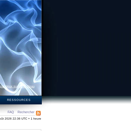
 par deux surfaces d’eau
S
RESSOURCES
FAQ
Rechercher
oût 2026 22:36 UTC + 1 heure