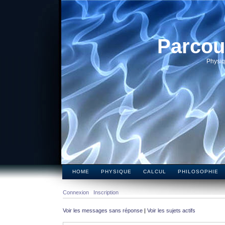
Parcou
Physiq
HOME
PHYSIQUE
CALCUL
PHILOSOPHIE
Connexion
Inscription
Voir les messages sans réponse
|
Voir les sujets actifs