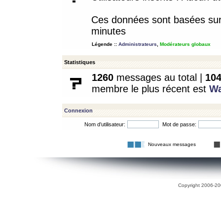
Ces données sont basées sur l
minutes
Légende ::
Administrateurs
,
Modérateurs globaux
Statistiques
1260
messages au total |
10
membre le plus récent est
W
Connexion
Nom d’utilisateur:
Mot de passe:
Nouveaux messages
Copyright 2006-200