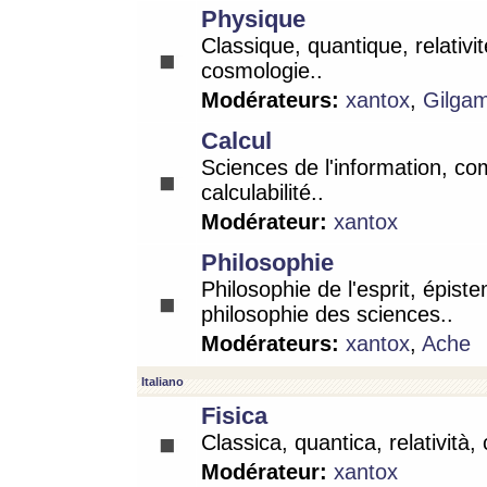
Physique
Classique, quantique, relativit
cosmologie..
Modérateurs:
xantox
,
Gilga
Calcul
Sciences de l'information, co
calculabilité..
Modérateur:
xantox
Philosophie
Philosophie de l'esprit, épist
philosophie des sciences..
Modérateurs:
xantox
,
Ache
Italiano
Fisica
Classica, quantica, relatività,
Modérateur:
xantox