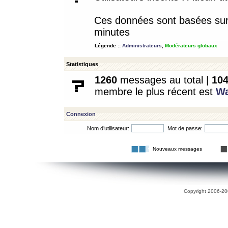
Ces données sont basées sur l
minutes
Légende ::
Administrateurs
,
Modérateurs globaux
Statistiques
1260
messages au total |
10
membre le plus récent est
W
Connexion
Nom d’utilisateur:
Mot de passe:
Nouveaux messages
Copyright 2006-200