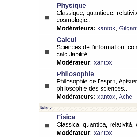
Physique
Classique, quantique, relativit
cosmologie..
Modérateurs:
xantox
,
Gilga
Calcul
Sciences de l'information, co
calculabilité..
Modérateur:
xantox
Philosophie
Philosophie de l'esprit, épist
philosophie des sciences..
Modérateurs:
xantox
,
Ache
Italiano
Fisica
Classica, quantica, relatività,
Modérateur:
xantox