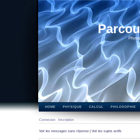
Parcou
Physiq
HOME
PHYSIQUE
CALCUL
PHILOSOPHIE
Connexion
Inscription
Voir les messages sans réponse
|
Voir les sujets actifs