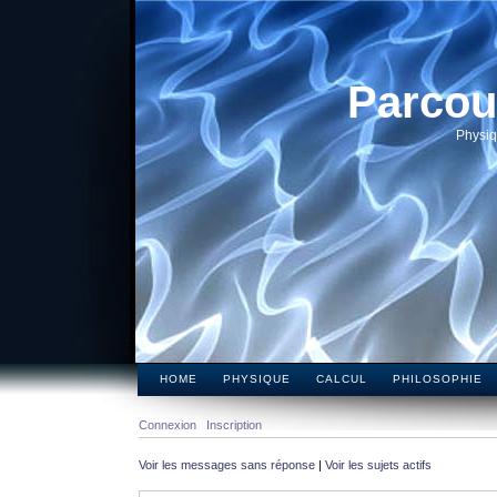
Parcou
Physiq
HOME
PHYSIQUE
CALCUL
PHILOSOPHIE
Connexion
Inscription
Voir les messages sans réponse
|
Voir les sujets actifs