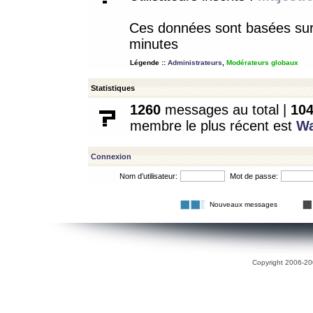
Ces données sont basées sur l
minutes
Légende ::
Administrateurs
,
Modérateurs globaux
Statistiques
1260
messages au total |
10
membre le plus récent est
W
Connexion
Nom d’utilisateur:
Mot de passe:
Nouveaux messages
Copyright 2006-200