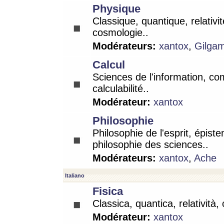
Physique
Classique, quantique, relativit
cosmologie..
Modérateurs:
xantox
,
Gilga
Calcul
Sciences de l'information, co
calculabilité..
Modérateur:
xantox
Philosophie
Philosophie de l'esprit, épist
philosophie des sciences..
Modérateurs:
xantox
,
Ache
Italiano
Fisica
Classica, quantica, relatività,
Modérateur:
xantox