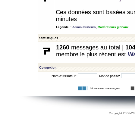
Ces données sont basées sur l
minutes
Légende ::
Administrateurs
,
Modérateurs globaux
Statistiques
1260
messages au total |
10
membre le plus récent est
W
Connexion
Nom d’utilisateur:
Mot de passe:
Nouveaux messages
Copyright 2006-200