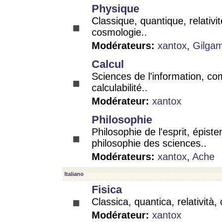
Physique
Classique, quantique, relativit
cosmologie..
Modérateurs:
xantox
,
Gilga
Calcul
Sciences de l'information, co
calculabilité..
Modérateur:
xantox
Philosophie
Philosophie de l'esprit, épist
philosophie des sciences..
Modérateurs:
xantox
,
Ache
Italiano
Fisica
Classica, quantica, relatività,
Modérateur:
xantox