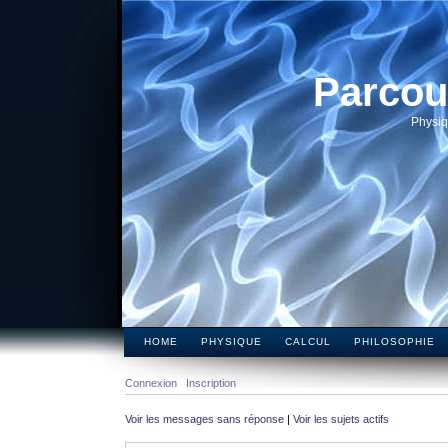
Parcou
Physiq
HOME
PHYSIQUE
CALCUL
PHILOSOPHIE
Connexion
Inscription
Voir les messages sans réponse
|
Voir les sujets actifs