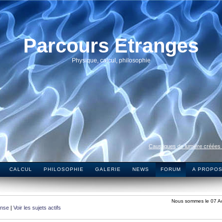
Parcours Etranges
Physique, calcul, philosophie
Caustiques de lumière créées
CALCUL
PHILOSOPHIE
GALERIE
NEWS
FORUM
A PROPO
Nous sommes le 07 A
onse
|
Voir les sujets actifs