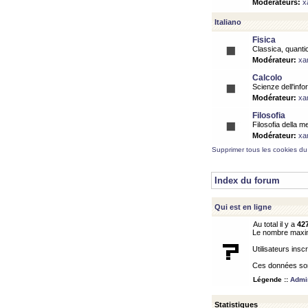
Modérateurs:
x
Italiano
Fisica
Classica, quantic
Modérateur:
xa
Calcolo
Scienze dell'info
Modérateur:
xa
Filosofia
Filosofia della m
Modérateur:
xa
Supprimer tous les cookies du
Index du forum
Qui est en ligne
Au total il y a
42
Le nombre maximu
Utilisateurs inscr
Ces données sont
Légende ::
Admin
Statistiques