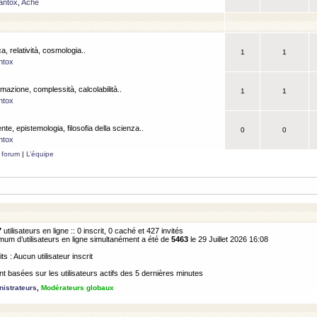
antox
,
Ache
a, relatività, cosmologia..
1
1
ntox
rmazione, complessità, calcolabilità..
1
1
ntox
ente, epistemologia, filosofia della scienza..
0
0
ntox
 forum
|
L’équipe
7
utilisateurs en ligne :: 0 inscrit, 0 caché et 427 invités
m d’utilisateurs en ligne simultanément a été de
5463
le 29 Juillet 2026 16:08
its : Aucun utilisateur inscrit
 basées sur les utilisateurs actifs des 5 dernières minutes
istrateurs
,
Modérateurs globaux