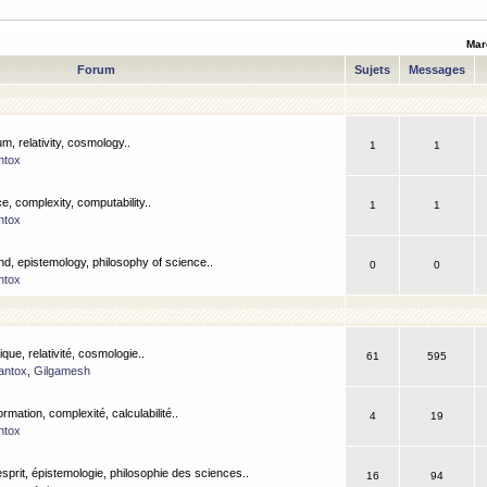
Mar
Forum
Sujets
Messages
m, relativity, cosmology..
1
1
ntox
, complexity, computability..
1
1
ntox
nd, epistemology, philosophy of science..
0
0
ntox
que, relativité, cosmologie..
61
595
antox
,
Gilgamesh
ormation, complexité, calculabilité..
4
19
ntox
esprit, épistemologie, philosophie des sciences..
16
94