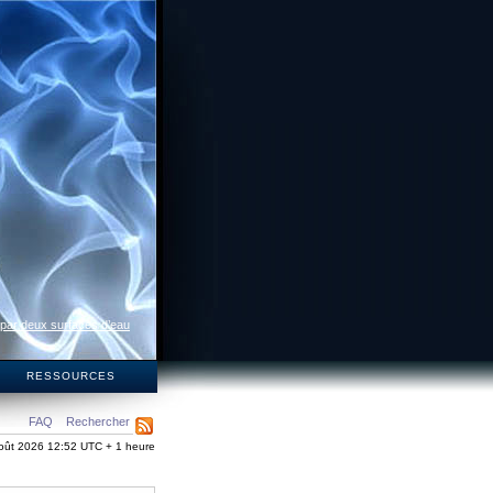
 par deux surfaces d’eau
S
RESSOURCES
FAQ
Rechercher
oût 2026 12:52 UTC + 1 heure