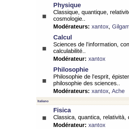
Physique
Classique, quantique, relativit
cosmologie..
Modérateurs:
xantox
,
Gilga
Calcul
Sciences de l'information, co
calculabilité..
Modérateur:
xantox
Philosophie
Philosophie de l'esprit, épist
philosophie des sciences..
Modérateurs:
xantox
,
Ache
Italiano
Fisica
Classica, quantica, relatività,
Modérateur:
xantox