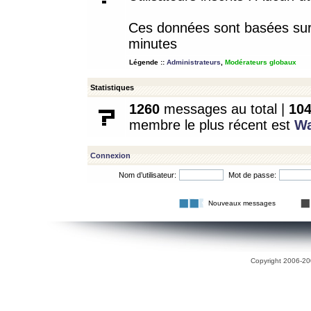
Ces données sont basées sur l
minutes
Légende ::
Administrateurs
,
Modérateurs globaux
Statistiques
1260
messages au total |
10
membre le plus récent est
W
Connexion
Nom d’utilisateur:
Mot de passe:
Nouveaux messages
Copyright 2006-200