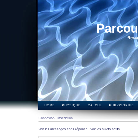
Parcou
Physiq
HOME
PHYSIQUE
CALCUL
PHILOSOPHIE
Connexion
Inscription
Voir les messages sans réponse
|
Voir les sujets actifs