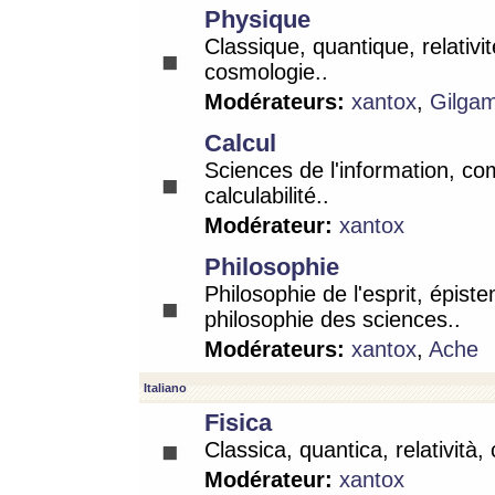
Physique
Classique, quantique, relativit
cosmologie..
Modérateurs:
xantox
,
Gilga
Calcul
Sciences de l'information, co
calculabilité..
Modérateur:
xantox
Philosophie
Philosophie de l'esprit, épist
philosophie des sciences..
Modérateurs:
xantox
,
Ache
Italiano
Fisica
Classica, quantica, relatività,
Modérateur:
xantox