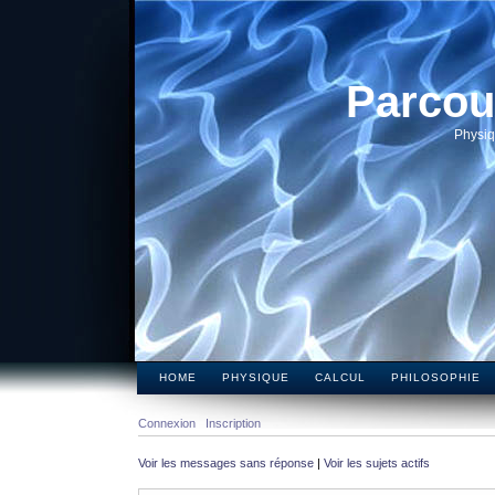
Parcou
Physiq
HOME
PHYSIQUE
CALCUL
PHILOSOPHIE
Connexion
Inscription
Voir les messages sans réponse
|
Voir les sujets actifs