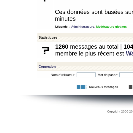
Ces données sont basées sur l
minutes
Légende ::
Administrateurs
,
Modérateurs globaux
Statistiques
1260
messages au total |
10
membre le plus récent est
W
Connexion
Nom d’utilisateur:
Mot de passe:
Nouveaux messages
Copyright 2006-200