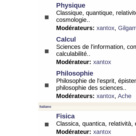
Physique
Classique, quantique, relativit
cosmologie..
Modérateurs:
xantox
,
Gilga
Calcul
Sciences de l'information, co
calculabilité..
Modérateur:
xantox
Philosophie
Philosophie de l'esprit, épist
philosophie des sciences..
Modérateurs:
xantox
,
Ache
Italiano
Fisica
Classica, quantica, relatività,
Modérateur:
xantox