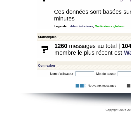
Ces données sont basées sur l
minutes
Légende ::
Administrateurs
,
Modérateurs globaux
Statistiques
1260
messages au total |
10
membre le plus récent est
W
Connexion
Nom d’utilisateur:
Mot de passe:
Nouveaux messages
Copyright 2006-200