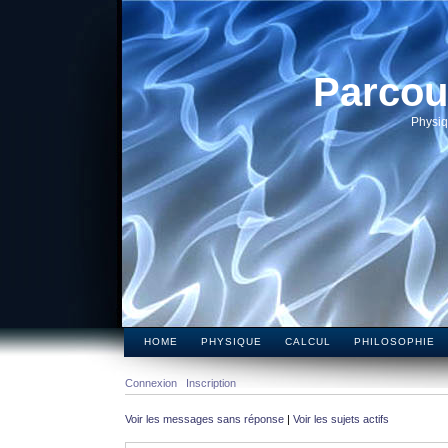
Parcou
Physiq
HOME
PHYSIQUE
CALCUL
PHILOSOPHIE
Connexion
Inscription
Voir les messages sans réponse
|
Voir les sujets actifs