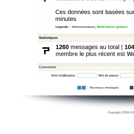
Ces données sont basées sur l
minutes
Légende ::
Administrateurs
,
Modérateurs globaux
Statistiques
1260
messages au total |
10
membre le plus récent est
W
Connexion
Nom d’utilisateur:
Mot de passe:
Nouveaux messages
Copyright 2006-200