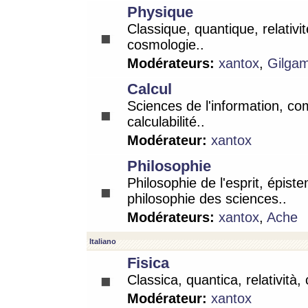
Physique
Classique, quantique, relativit
cosmologie..
Modérateurs:
xantox
,
Gilga
Calcul
Sciences de l'information, co
calculabilité..
Modérateur:
xantox
Philosophie
Philosophie de l'esprit, épist
philosophie des sciences..
Modérateurs:
xantox
,
Ache
Italiano
Fisica
Classica, quantica, relatività,
Modérateur:
xantox