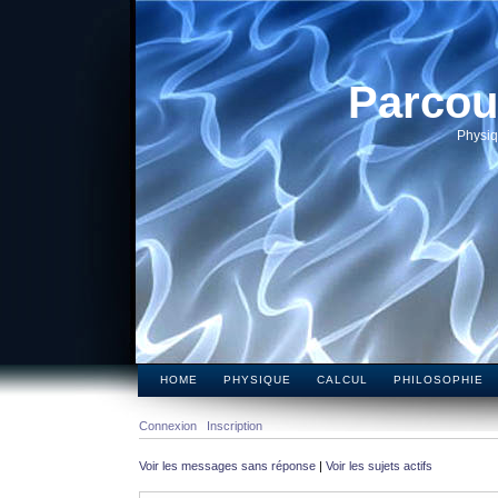
Parcou
Physiq
HOME
PHYSIQUE
CALCUL
PHILOSOPHIE
Connexion
Inscription
Voir les messages sans réponse
|
Voir les sujets actifs