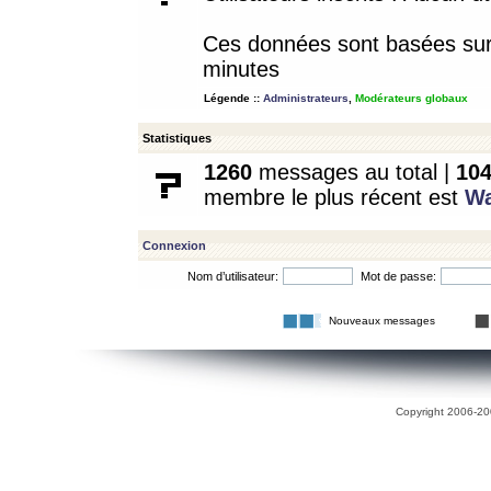
Ces données sont basées sur l
minutes
Légende ::
Administrateurs
,
Modérateurs globaux
Statistiques
1260
messages au total |
10
membre le plus récent est
W
Connexion
Nom d’utilisateur:
Mot de passe:
Nouveaux messages
Copyright 2006-200