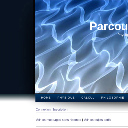
Parcou
Physiq
HOME
PHYSIQUE
CALCUL
PHILOSOPHIE
Connexion
Inscription
Voir les messages sans réponse
|
Voir les sujets actifs