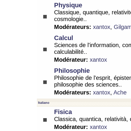
Physique
Classique, quantique, relativit
cosmologie..
Modérateurs:
xantox
,
Gilga
Calcul
Sciences de l'information, co
calculabilité..
Modérateur:
xantox
Philosophie
Philosophie de l'esprit, épist
philosophie des sciences..
Modérateurs:
xantox
,
Ache
Italiano
Fisica
Classica, quantica, relatività,
Modérateur:
xantox