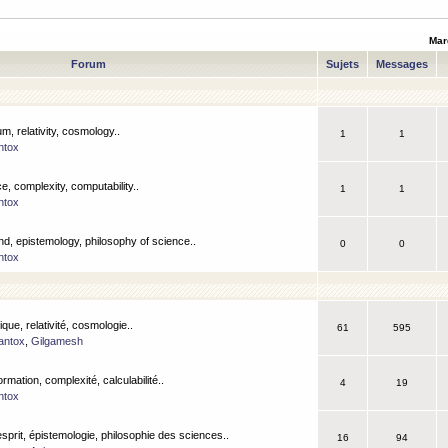
Mar
Forum
Sujets
Messages
m, relativity, cosmology..
1
1
ntox
, complexity, computability..
1
1
ntox
nd, epistemology, philosophy of science..
0
0
ntox
que, relativité, cosmologie..
61
595
antox
,
Gilgamesh
ormation, complexité, calculabilité..
4
19
ntox
esprit, épistemologie, philosophie des sciences..
16
94