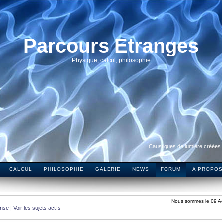
Parcours Etranges
Physique, calcul, philosophie
Caustiques de lumière créées
CALCUL
PHILOSOPHIE
GALERIE
NEWS
FORUM
A PROPO
Nous sommes le 09 A
onse
|
Voir les sujets actifs