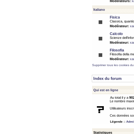
Modérateurs:
x
Italiano
Fisica
Classica, quantic
Modérateur:
xa
Calcolo
Scienze dell'info
Modérateur:
xa
Filosofia
Filosofia della m
Modérateur:
xa
Supprimer tous les cookies du
Index du forum
Qui est en ligne
Au total il y a
90
Le nombre maximu
Utilisateurs inscr
Ces données sont
Légende ::
Admin
Statistiques