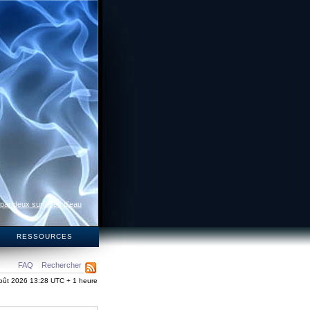
 par deux surfaces d’eau
S
RESSOURCES
FAQ
Rechercher
oût 2026 13:28 UTC + 1 heure