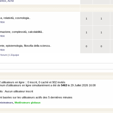
antox
,
Ache
a, relatività, cosmologia..
1
1
ntox
rmazione, complessità, calcolabilità..
1
1
ntox
ente, epistemologia, filosofia della scienza..
0
0
ntox
 forum
|
L’équipe
2
utilisateurs en ligne :: 0 inscrit, 0 caché et 902 invités
m d’utilisateurs en ligne simultanément a été de
5463
le 29 Juillet 2026 16:08
its : Aucun utilisateur inscrit
 basées sur les utilisateurs actifs des 5 dernières minutes
istrateurs
,
Modérateurs globaux