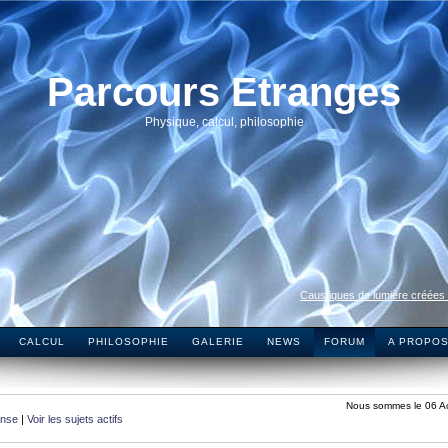
Parcours Etranges
Physique, calcul, philosophie
Caustiques de lumière créées
CALCUL
PHILOSOPHIE
GALERIE
NEWS
FORUM
A PROPO
Nous sommes le 06 A
onse
|
Voir les sujets actifs