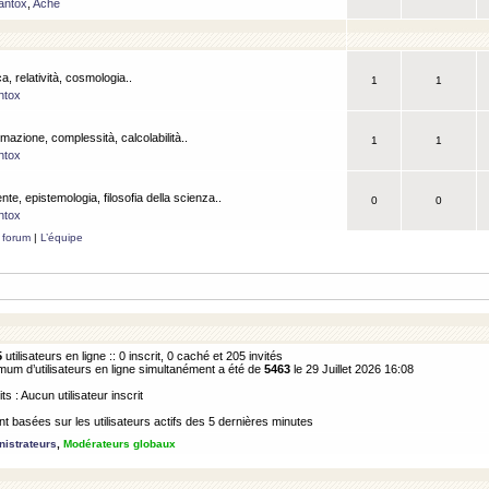
antox
,
Ache
a, relatività, cosmologia..
1
1
ntox
rmazione, complessità, calcolabilità..
1
1
ntox
ente, epistemologia, filosofia della scienza..
0
0
ntox
 forum
|
L’équipe
5
utilisateurs en ligne :: 0 inscrit, 0 caché et 205 invités
m d’utilisateurs en ligne simultanément a été de
5463
le 29 Juillet 2026 16:08
its : Aucun utilisateur inscrit
 basées sur les utilisateurs actifs des 5 dernières minutes
istrateurs
,
Modérateurs globaux