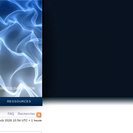
 par deux surfaces d’eau
S
RESSOURCES
FAQ
Rechercher
oût 2026 10:54 UTC + 1 heure