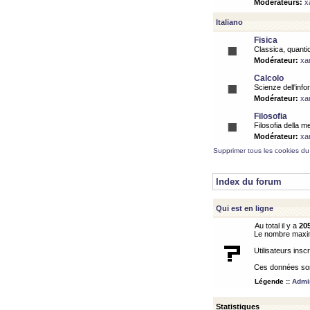
Modérateurs:
x
Italiano
Fisica
Classica, quantic
Modérateur:
xa
Calcolo
Scienze dell'info
Modérateur:
xa
Filosofia
Filosofia della m
Modérateur:
xa
Supprimer tous les cookies du
Index du forum
Qui est en ligne
Au total il y a
20
Le nombre maximu
Utilisateurs inscr
Ces données sont
Légende ::
Admin
Statistiques