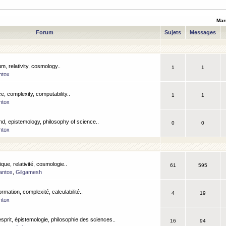
Mar
Forum
Sujets
Messages
m, relativity, cosmology..
1
1
ntox
, complexity, computability..
1
1
ntox
nd, epistemology, philosophy of science..
0
0
ntox
que, relativité, cosmologie..
61
595
antox
,
Gilgamesh
ormation, complexité, calculabilité..
4
19
ntox
esprit, épistemologie, philosophie des sciences..
16
94