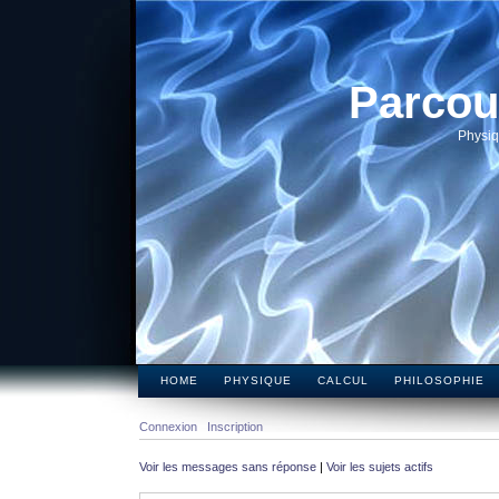
Parcou
Physiq
HOME
PHYSIQUE
CALCUL
PHILOSOPHIE
Connexion
Inscription
Voir les messages sans réponse
|
Voir les sujets actifs