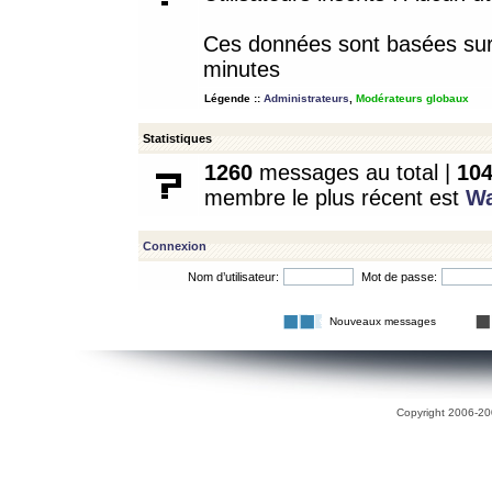
Ces données sont basées sur l
minutes
Légende ::
Administrateurs
,
Modérateurs globaux
Statistiques
1260
messages au total |
10
membre le plus récent est
W
Connexion
Nom d’utilisateur:
Mot de passe:
Nouveaux messages
Copyright 2006-200