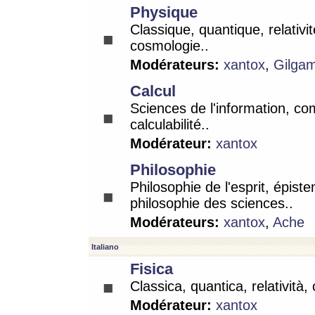
Physique
Classique, quantique, relativit
cosmologie..
Modérateurs:
xantox
,
Gilga
Calcul
Sciences de l'information, co
calculabilité..
Modérateur:
xantox
Philosophie
Philosophie de l'esprit, épist
philosophie des sciences..
Modérateurs:
xantox
,
Ache
Italiano
Fisica
Classica, quantica, relatività,
Modérateur:
xantox