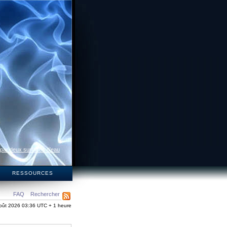
 par deux surfaces d’eau
S
RESSOURCES
FAQ
Rechercher
oût 2026 03:36 UTC + 1 heure