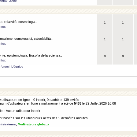
antox
,
Ache
a, relatività, cosmologia..
1
1
ntox
rmazione, complessità, calcolabilità..
1
1
ntox
ente, epistemologia, filosofia della scienza..
0
0
ntox
 forum
|
L’équipe
9
utilisateurs en ligne :: 0 inscrit, 0 caché et 139 invités
m d’utilisateurs en ligne simultanément a été de
5463
le 29 Juillet 2026 16:08
its : Aucun utilisateur inscrit
 basées sur les utilisateurs actifs des 5 dernières minutes
istrateurs
,
Modérateurs globaux