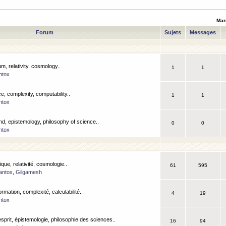
Mar
Forum
Sujets
Messages
m, relativity, cosmology..
1
1
ntox
, complexity, computability..
1
1
ntox
nd, epistemology, philosophy of science..
0
0
ntox
que, relativité, cosmologie..
61
595
antox
,
Gilgamesh
ormation, complexité, calculabilité..
4
19
ntox
esprit, épistemologie, philosophie des sciences..
16
94