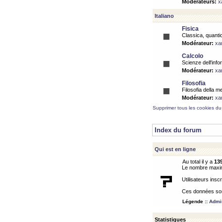
Modérateurs:
x
Italiano
Fisica
Classica, quantic
Modérateur:
xa
Calcolo
Scienze dell'info
Modérateur:
xa
Filosofia
Filosofia della m
Modérateur:
xa
Supprimer tous les cookies du
Index du forum
Qui est en ligne
Au total il y a
13
Le nombre maximu
Utilisateurs inscr
Ces données sont
Légende ::
Admin
Statistiques