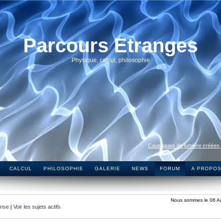
Parcours Etranges
Physique, calcul, philosophie
Caustiques de lumière créées
CALCUL
PHILOSOPHIE
GALERIE
NEWS
FORUM
A PROPO
Nous sommes le 06 A
onse
|
Voir les sujets actifs