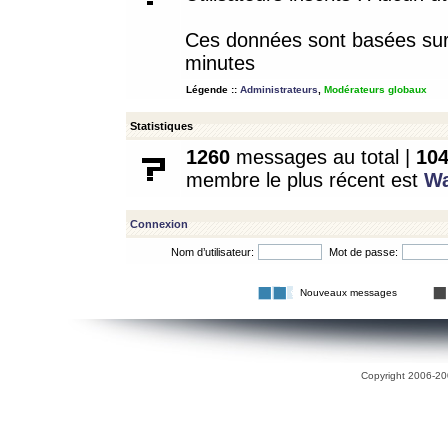
Ces données sont basées sur l
minutes
Légende ::
Administrateurs
,
Modérateurs globaux
Statistiques
1260
messages au total |
10
membre le plus récent est
W
Connexion
Nom d’utilisateur:
Mot de passe:
Nouveaux messages
Copyright 2006-200