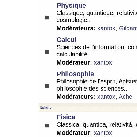
Physique
Classique, quantique, relativit
cosmologie..
Modérateurs:
xantox
,
Gilga
Calcul
Sciences de l'information, co
calculabilité..
Modérateur:
xantox
Philosophie
Philosophie de l'esprit, épist
philosophie des sciences..
Modérateurs:
xantox
,
Ache
Italiano
Fisica
Classica, quantica, relatività,
Modérateur:
xantox