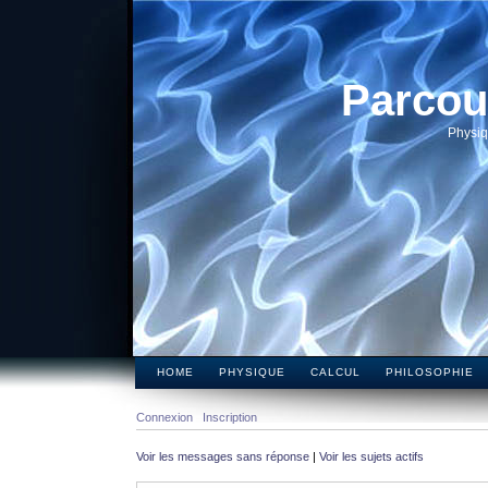
Parcou
Physiq
HOME
PHYSIQUE
CALCUL
PHILOSOPHIE
Connexion
Inscription
Voir les messages sans réponse
|
Voir les sujets actifs