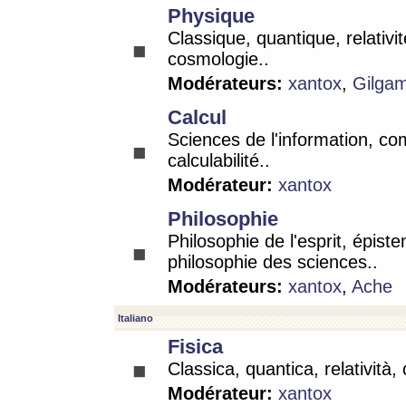
Physique
Classique, quantique, relativit
cosmologie..
Modérateurs:
xantox
,
Gilga
Calcul
Sciences de l'information, co
calculabilité..
Modérateur:
xantox
Philosophie
Philosophie de l'esprit, épist
philosophie des sciences..
Modérateurs:
xantox
,
Ache
Italiano
Fisica
Classica, quantica, relatività,
Modérateur:
xantox