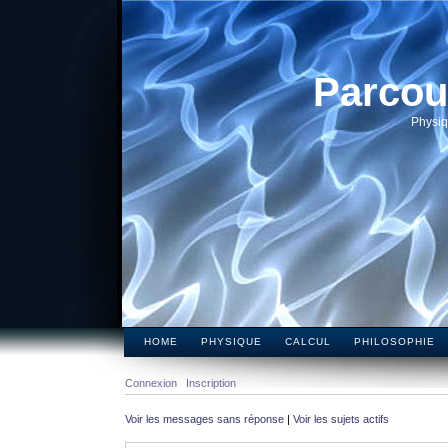
Parcou
Physiq
HOME
PHYSIQUE
CALCUL
PHILOSOPHIE
Connexion
Inscription
Voir les messages sans réponse
|
Voir les sujets actifs