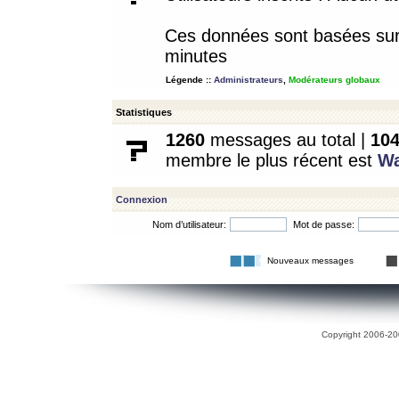
Ces données sont basées sur l
minutes
Légende ::
Administrateurs
,
Modérateurs globaux
Statistiques
1260
messages au total |
10
membre le plus récent est
W
Connexion
Nom d’utilisateur:
Mot de passe:
Nouveaux messages
Copyright 2006-200