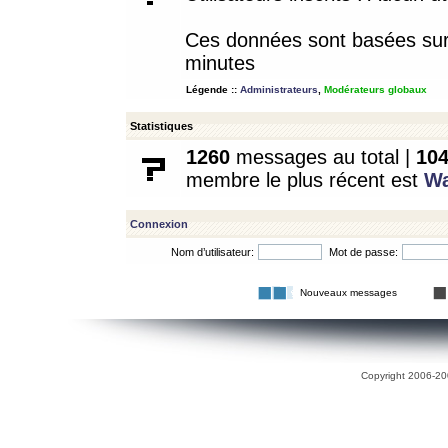
Ces données sont basées sur l
minutes
Légende ::
Administrateurs
,
Modérateurs globaux
Statistiques
1260
messages au total |
10
membre le plus récent est
W
Connexion
Nom d’utilisateur:
Mot de passe:
Nouveaux messages
Copyright 2006-200