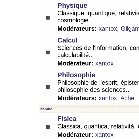
Physique
Classique, quantique, relativit
cosmologie..
Modérateurs:
xantox
,
Gilga
Calcul
Sciences de l'information, co
calculabilité..
Modérateur:
xantox
Philosophie
Philosophie de l'esprit, épist
philosophie des sciences..
Modérateurs:
xantox
,
Ache
Italiano
Fisica
Classica, quantica, relatività,
Modérateur:
xantox