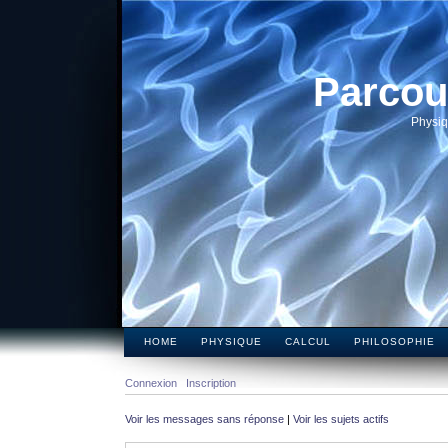
Parcou
Physiq
HOME
PHYSIQUE
CALCUL
PHILOSOPHIE
Connexion
Inscription
Voir les messages sans réponse
|
Voir les sujets actifs