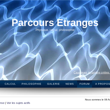
Parcours Etranges
Physique, calcul, philosophie
Caustiques de lumière créées
CALCUL
PHILOSOPHIE
GALERIE
NEWS
FORUM
A PROPO
Nous sommes le 08 A
onse
|
Voir les sujets actifs