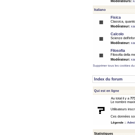
Modérateurs:
x
Italiano
Fisica
Classica, quantic
Modérateur:
xa
Calcolo
Scienze dell'info
Modérateur:
xa
Filosofia
Filosofia della m
Modérateur:
xa
Supprimer tous les cookies du
Index du forum
Qui est en ligne
Au total il y a
77
Le nombre maximu
Utilisateurs inscr
Ces données sont
Légende ::
Admin
Statistiques