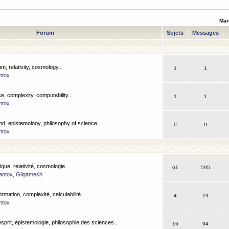
Mar
Forum
Sujets
Messages
m, relativity, cosmology..
1
1
ntox
, complexity, computability..
1
1
ntox
nd, epistemology, philosophy of science..
0
0
ntox
que, relativité, cosmologie..
61
595
antox
,
Gilgamesh
ormation, complexité, calculabilité..
4
19
ntox
esprit, épistemologie, philosophie des sciences..
16
94