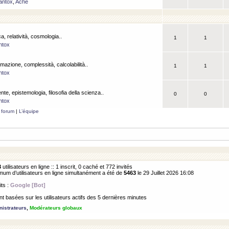
antox
,
Ache
a, relatività, cosmologia..
1
1
ntox
rmazione, complessità, calcolabilità..
1
1
ntox
ente, epistemologia, filosofia della scienza..
0
0
ntox
 forum
|
L’équipe
3
utilisateurs en ligne :: 1 inscrit, 0 caché et 772 invités
m d’utilisateurs en ligne simultanément a été de
5463
le 29 Juillet 2026 16:08
its :
Google [Bot]
 basées sur les utilisateurs actifs des 5 dernières minutes
istrateurs
,
Modérateurs globaux