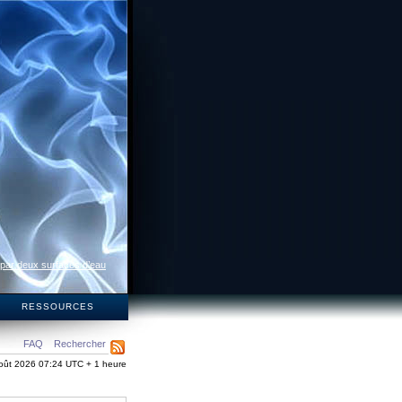
 par deux surfaces d’eau
S
RESSOURCES
FAQ
Rechercher
oût 2026 07:24 UTC + 1 heure