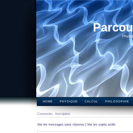
Parcou
Physiq
HOME
PHYSIQUE
CALCUL
PHILOSOPHIE
Connexion
Inscription
Voir les messages sans réponse
|
Voir les sujets actifs