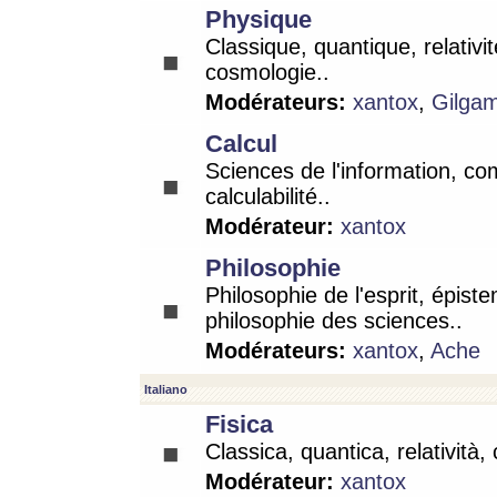
Physique
Classique, quantique, relativit
cosmologie..
Modérateurs:
xantox
,
Gilga
Calcul
Sciences de l'information, co
calculabilité..
Modérateur:
xantox
Philosophie
Philosophie de l'esprit, épist
philosophie des sciences..
Modérateurs:
xantox
,
Ache
Italiano
Fisica
Classica, quantica, relatività,
Modérateur:
xantox