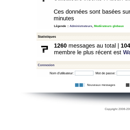
Ces données sont basées sur l
minutes
Légende ::
Administrateurs
,
Modérateurs globaux
Statistiques
1260
messages au total |
10
membre le plus récent est
W
Connexion
Nom d’utilisateur:
Mot de passe:
Nouveaux messages
Copyright 2006-200