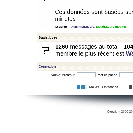
Ces données sont basées sur l
minutes
Légende ::
Administrateurs
,
Modérateurs globaux
Statistiques
1260
messages au total |
10
membre le plus récent est
W
Connexion
Nom d’utilisateur:
Mot de passe:
Nouveaux messages
Copyright 2006-200