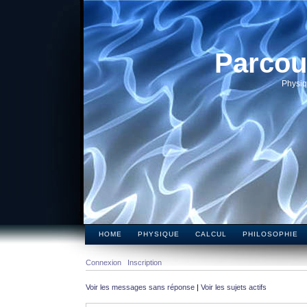
Parcou
Physiq
HOME
PHYSIQUE
CALCUL
PHILOSOPHIE
Connexion
Inscription
Voir les messages sans réponse
|
Voir les sujets actifs