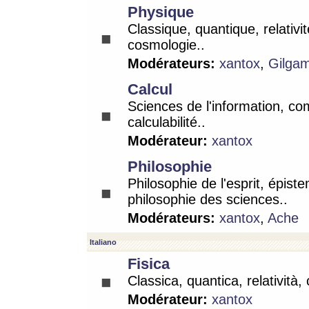
Physique
Classique, quantique, relativit
cosmologie..
Modérateurs:
xantox
,
Gilga
Calcul
Sciences de l'information, co
calculabilité..
Modérateur:
xantox
Philosophie
Philosophie de l'esprit, épist
philosophie des sciences..
Modérateurs:
xantox
,
Ache
Italiano
Fisica
Classica, quantica, relatività,
Modérateur:
xantox