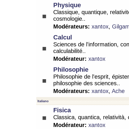
Physique
Classique, quantique, relativit
cosmologie..
Modérateurs:
xantox
,
Gilga
Calcul
Sciences de l'information, co
calculabilité..
Modérateur:
xantox
Philosophie
Philosophie de l'esprit, épist
philosophie des sciences..
Modérateurs:
xantox
,
Ache
Italiano
Fisica
Classica, quantica, relatività,
Modérateur:
xantox