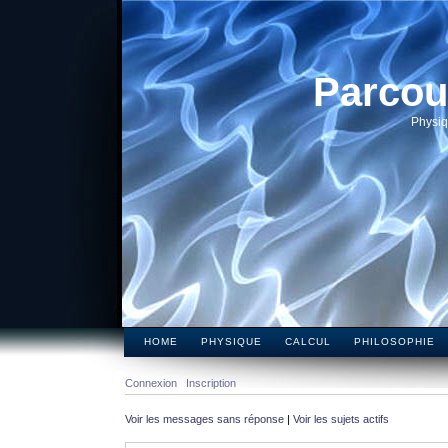
Parcou
Physiq
HOME
PHYSIQUE
CALCUL
PHILOSOPHIE
Connexion
Inscription
Voir les messages sans réponse
|
Voir les sujets actifs