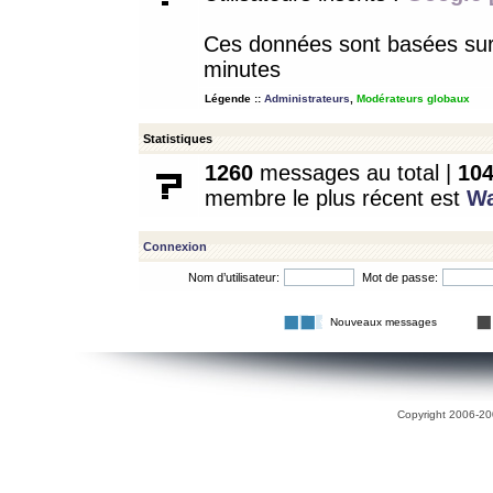
Ces données sont basées sur l
minutes
Légende ::
Administrateurs
,
Modérateurs globaux
Statistiques
1260
messages au total |
10
membre le plus récent est
W
Connexion
Nom d’utilisateur:
Mot de passe:
Nouveaux messages
Copyright 2006-200